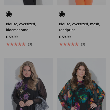
Blouse, oversized,
Blouse, oversized, mesh,
bloemenrand,
randprint
ondoorzichtige top
€ 59,99
€ 59,99
(3)
(3)