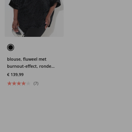
blouse, fluweel met
burnout-effect, ronde
hals, korte mouwen
€ 139,99
(7)