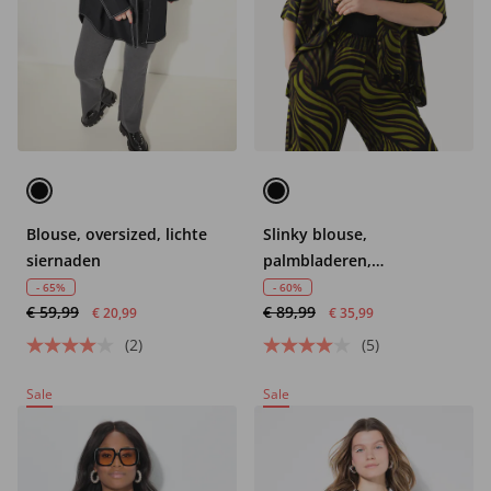
Blouse, oversized, lichte
Slinky blouse,
siernaden
palmbladeren,
overhemdkraag, halve
- 65%
- 60%
€ 59,99
€ 89,99
mouwen
€ 20,99
€ 35,99
(2)
(5)
Sale
Sale