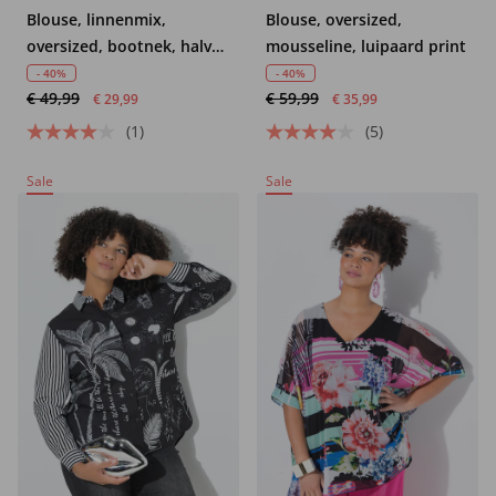
Blouse, linnenmix,
Blouse, oversized,
oversized, bootnek, halve
mousseline, luipaard print
mouwen
- 40%
- 40%
€ 49,99
€ 59,99
€ 29,99
€ 35,99
(1)
(5)
Sale
Sale