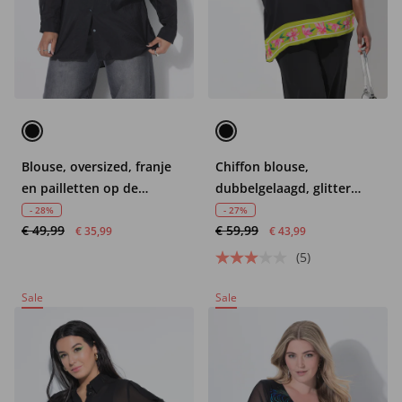
Blouse, oversized, franje
Chiffon blouse,
en pailletten op de
dubbelgelaagd, glitter
schouders
bloemen, ronde hals, 3/4-
- 28%
- 27%
€ 49,99
€ 59,99
mouwen
€ 35,99
€ 43,99
(5)
Sale
Sale