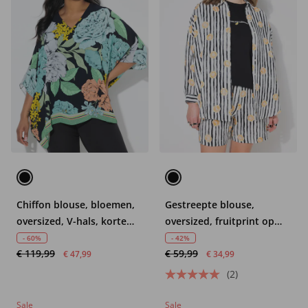
Chiffon blouse, bloemen,
Gestreepte blouse,
oversized, V-hals, korte
oversized, fruitprint op
mouw
strepen
- 60%
- 42%
€ 119,99
€ 59,99
€ 47,99
€ 34,99
(2)
Sale
Sale