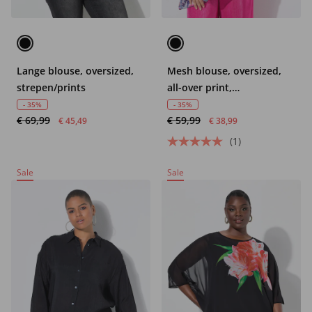
Lange blouse, oversized,
Mesh blouse, oversized,
strepen/prints
all-over print,
ondoorzichtige jersey top
- 35%
- 35%
€ 69,99
€ 59,99
€ 45,49
€ 38,99
(1)
Sale
Sale