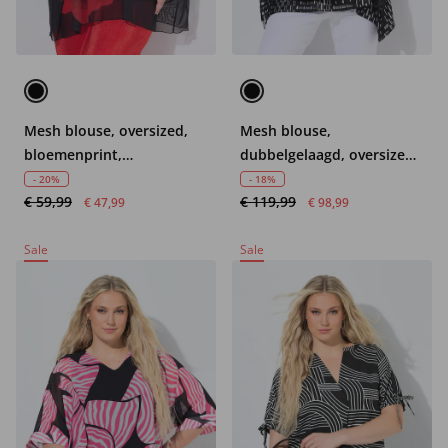
Mesh blouse, oversized,
Mesh blouse,
bloemenprint,
dubbelgelaagd, oversized,
ondoorzichtige jersey top
V-hals, korte mouwen
- 20%
- 18%
€ 59,99
€ 119,99
€ 47,99
€ 98,99
Sale
Sale