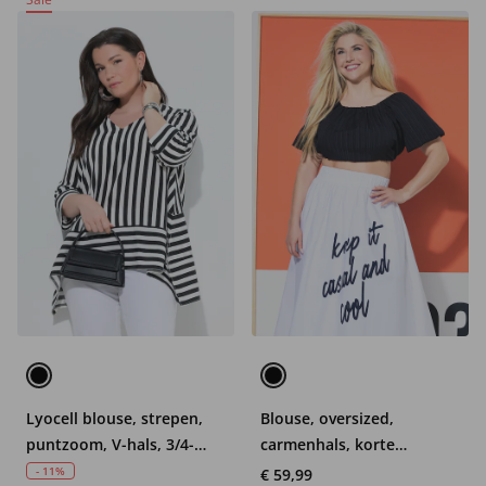
Lyocell blouse, strepen,
Blouse, oversized,
puntzoom, V-hals, 3/4-
carmenhals, korte
mouwen
mouwen, voering
- 11%
€ 59,99