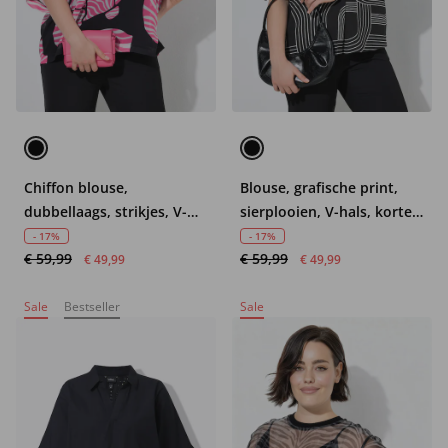
Chiffon blouse,
Blouse, grafische print,
dubbellaags, strikjes, V-
sierplooien, V-hals, korte
hals, 3/4-mouwen
mouwen
- 17%
- 17%
€ 59,99
€ 59,99
€ 49,99
€ 49,99
Sale
Bestseller
Sale