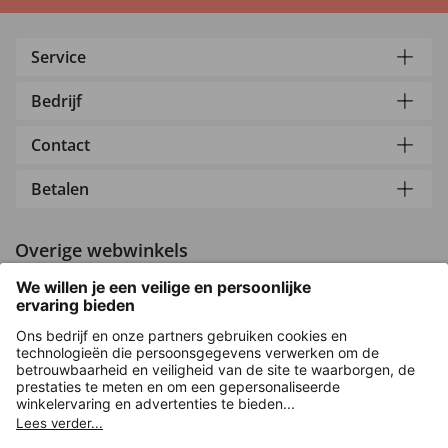
Service
Bedrijf
Contact
Betalen
Overige webwinkels
Nederland
Versleuteling met