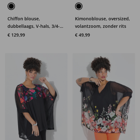
Chiffon blouse,
Kimonoblouse, oversized,
dubbellaags, V-hals, 3/4-
volantzoom, zonder rits
mouwen
€ 129,99
€ 49,99