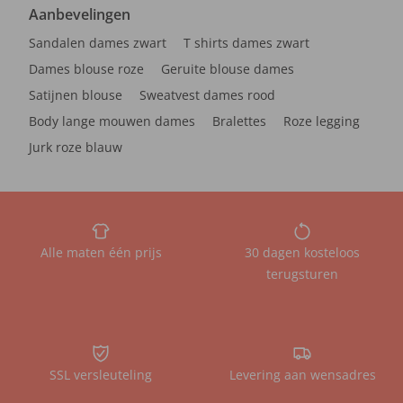
Aanbevelingen
Sandalen dames zwart
T shirts dames zwart
Dames blouse roze
Geruite blouse dames
Satijnen blouse
Sweatvest dames rood
Body lange mouwen dames
Bralettes
Roze legging
Jurk roze blauw
Alle maten één prijs
30 dagen kosteloos
terugsturen
SSL versleuteling
Levering aan wensadres