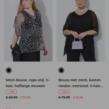
Mesh blouse, cape-stijl, V-
Blouse met mesh, kanten
hals, halflange mouwen
randen, oversized, V-hals,
3/4-mouwen
- 14%
- 13%
€ 69,99
€ 79,99
€ 59,99
€ 69,99
Sale