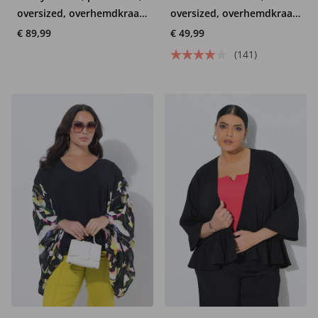
oversized, overhemdkraag,
oversized, overhemdkraag,
korte mouw
lange mouwen
€ 89,99
€ 49,99
(141)