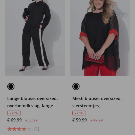
Lange blouse, oversized,
Mesh blouse, oversized,
overhemdkraag, lange
siersteentjes,
mouwen
ondoorzichtige top
- 20%
- 20%
€ 69,99
€ 59,99
€ 55,99
€ 47,99
(1)