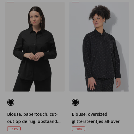
Blouse, papertouch, cut-
Blouse, oversized,
out op de rug, opstaande
glittersteentjes all-over
kraag, lange mouwen
- 41%
- 40%