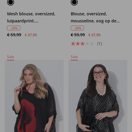
Mesh blouse, oversized,
Blouse, oversized,
luipaardprint,
mousseline, oog op de
ondoorzichtige jersey top
achterkant
- 20%
- 20%
€ 59,99
€ 59,99
€ 47,99
€ 47,99
(1)
Sale
Sale