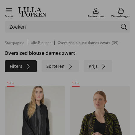
Menu
Aanmelden
Winkelwagen
|
|
Startpagina
alle Blouses
Oversized blouse dames zwart
(39)
Oversized blouse dames zwart
Filters
Sorteren
Prijs
Kleur
Merk
Materiaal
Sale
Sale
Maat
Duurzaam