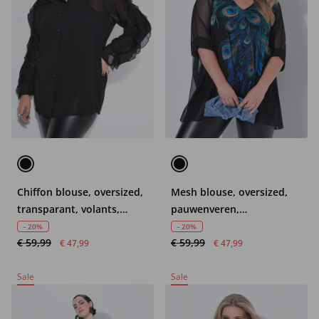
Chiffon blouse, oversized,
Mesh blouse, oversized,
transparant, volants,
pauwenveren,
lange mouwen
ondoorzichtige jersey top
- 20%
- 20%
€ 59,99
€ 59,99
€ 47,99
€ 47,99
Sale
Sale