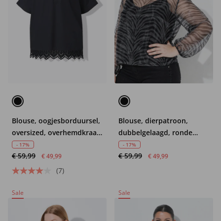
Blouse, oogjesborduursel,
Blouse, dierpatroon,
oversized, overhemdkraag,
dubbelgelaagd, ronde
halve mouw
hals, lange mouwen
- 17%
- 17%
€ 59,99
€ 59,99
€ 49,99
€ 49,99
(7)
Sale
Sale