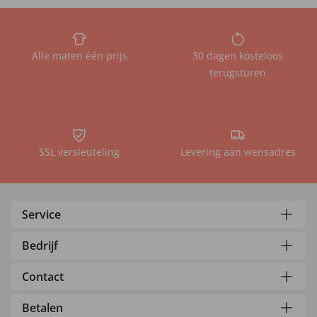
Alle maten één prijs
30 dagen kosteloos
terugsturen
SSL versleuteling
Levering aan wensadres
Service
Bedrijf
Contact
Betalen