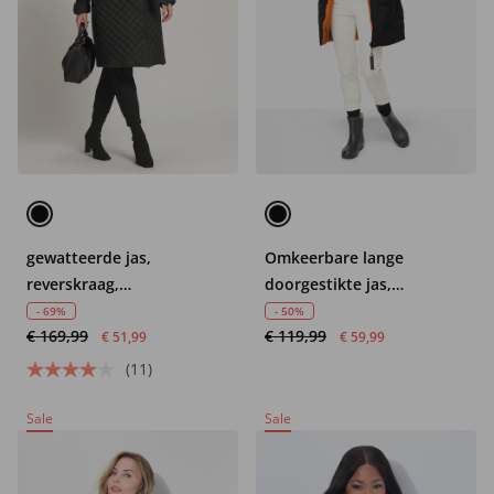
gewatteerde jas,
Omkeerbare lange
reverskraag,
doorgestikte jas,
diamantstiksel, volledig
capuchon,
- 69%
- 50%
€ 169,99
€ 119,99
gevoerd
tweerichtingsrits,
€ 51,99
€ 59,99
donslook vulling, valt
(11)
kleiner uit
Sale
Sale