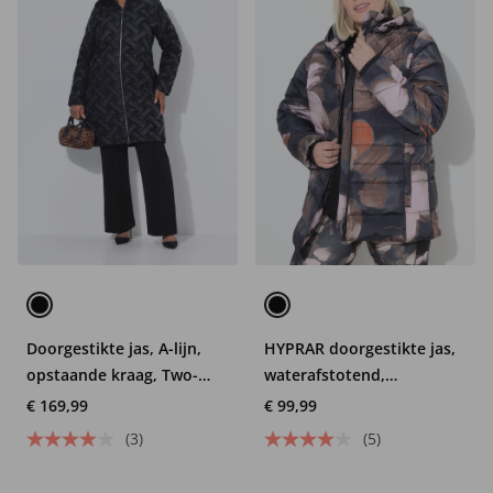
Doorgestikte jas, A-lijn,
HYPRAR doorgestikte jas,
opstaande kraag, Two-
waterafstotend,
Tone-stiksel
capuchon, gerecycled
€ 169,99
€ 99,99
(3)
(5)