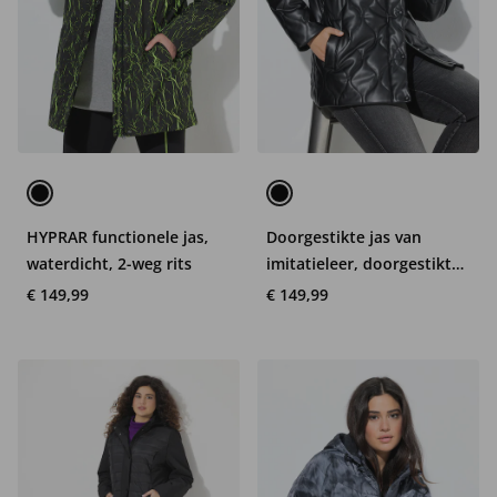
HYPRAR functionele jas,
Doorgestikte jas van
waterdicht, 2-weg rits
imitatieleer, doorgestikt
golfpatroon, 2-wegrits
€ 149,99
€ 149,99