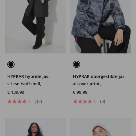
HYPRAR hybride jas,
HYPRAR doorgestikte jas,
stiksel/softshell,
all-over print,
opstaande kraag,
waterafstotend, capuchon
€ 139,99
€ 99,99
capuchon
(33)
(3)