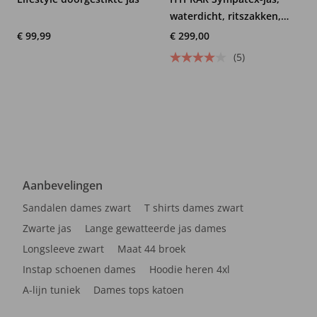
waterdicht, ritszakken,
capuchon
€ 99,99
€ 299,00
(5)
Aanbevelingen
Sandalen dames zwart
T shirts dames zwart
Zwarte jas
Lange gewatteerde jas dames
Longsleeve zwart
Maat 44 broek
Instap schoenen dames
Hoodie heren 4xl
A-lijn tuniek
Dames tops katoen