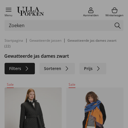
Menu
Aanmelden
Winkelwagen
|
|
Startpagina
Gewatteerde jassen
Gewatteerde jas dames zwart
(22)
Gewatteerde jas dames zwart
Filters
Sorteren
Prijs
Kleur
Merk
Materiaal
Sale
Sale
Maat
Duurzaam