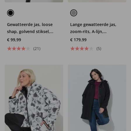
Gewatteerde jas, loose
Lange gewatteerde jas,
shap, golvend stiksel,
zoom-rits, A-lijn,
reverskraag, zijsplit
opstaande kraag
€ 99,99
€ 179,99
(21)
(5)