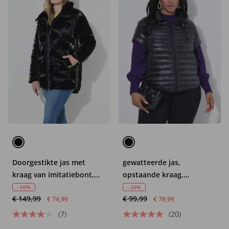
Doorgestikte jas met
gewatteerde jas,
kraag van imitatiebont,
opstaande kraag,
tweewegrits
drukknopen opzij,
- 50%
- 20%
€ 149,99
€ 99,99
cupmouwen
€ 74,99
€ 79,99
(7)
(20)