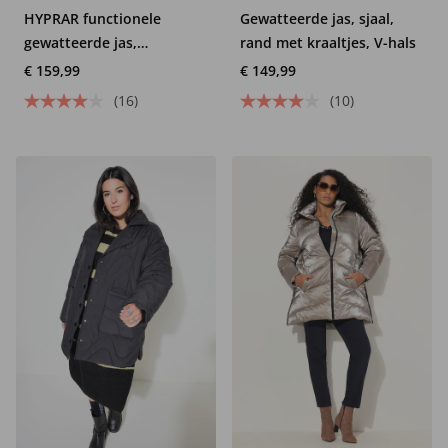
HYPRAR functionele
Gewatteerde jas, sjaal,
gewatteerde jas,
rand met kraaltjes, V-hals
waterafstotend,capuchon
€ 159,99
€ 149,99
(16)
(10)