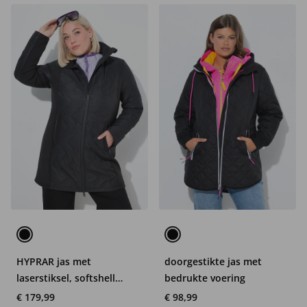
HYPRAR jas met
doorgestikte jas met
laserstiksel, softshell
bedrukte voering
inzetten, capuchon
€ 179,99
€ 98,99