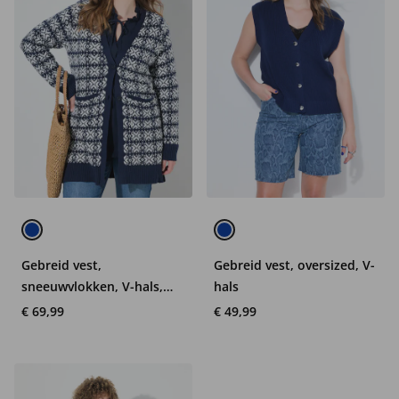
Gebreid vest,
Gebreid vest, oversized, V-
sneeuwvlokken, V-hals,
hals
biologisch katoen
€ 69,99
€ 49,99