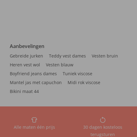
Aanbevelingen
Gebreide jurken
Teddy vest dames
Vesten bruin
Heren vest wol
Vesten blauw
Boyfriend jeans dames
Tuniek viscose
Mantel jas met capuchon
Midi rok viscose
Bikini maat 44
Alle maten één prijs
30 dagen kosteloos
terugsturen