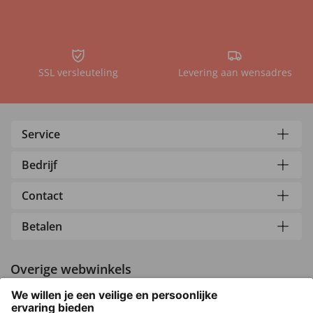
SSL versleuteling
Levering aan wensadres
Service
Bedrijf
Contact
Betalen
Overige webwinkels
Nederland