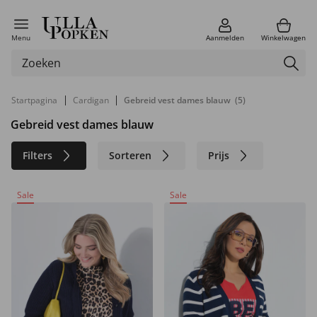
Menu
Aanmelden
Winkelwagen
|
|
Startpagina
Cardigan
Gebreid vest dames blauw
(5)
Gebreid vest dames blauw
Filters
Sorteren
Prijs
Kleur
Merk
Materiaal
Sale
Sale
Duurzaam