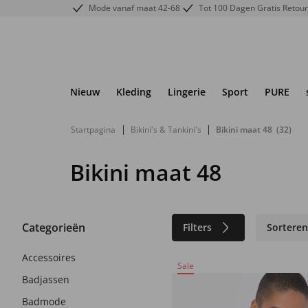
Mode vanaf maat 42-68
Tot 100 Dagen Gratis Retou
Nieuw
Kleding
Lingerie
Sport
PURE
|
|
Startpagina
Bikini's & Tankini's
Bikini maat 48
(32)
Bikini maat 48
Categorieën
Filters
Sortere
Accessoires
Sale
Badjassen
Badmode