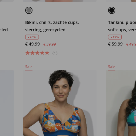
Bikini, chili's, zachte cups,
Tankini, plooi
cled
sierring, gerecycled
softcups, ver
- 20%
- 17%
€ 49,99
€ 59,99
€ 39,99
€ 49,
(1)
Sale
Sale