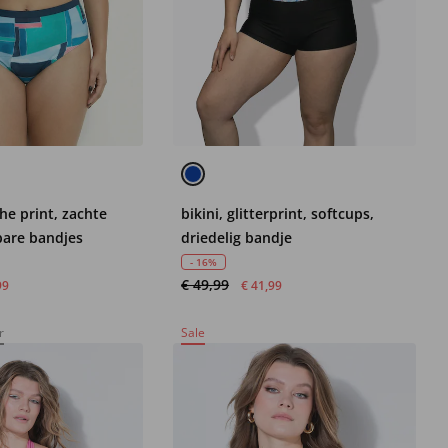
che print, zachte
bikini, glitterprint, softcups,
bare bandjes
driedelig bandje
- 16%
€ 49,99
99
€ 41,99
r
Sale