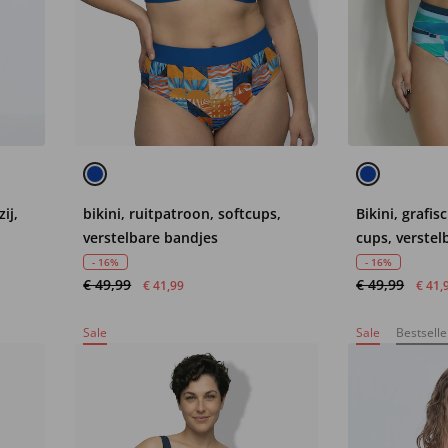
ij,
bikini, ruitpatroon, softcups,
Bikini, grafis
verstelbare bandjes
cups, verstel
- 16%
- 16%
€ 49,99
€ 49,99
€ 41,99
€ 41,
Sale
Sale
Bestselle