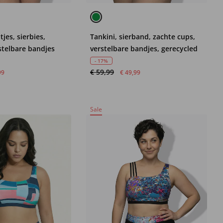
tjes, sierbies,
Tankini, sierband, zachte cups,
stelbare bandjes
verstelbare bandjes, gerecycled
- 17%
€ 59,99
99
€ 49,99
Sale