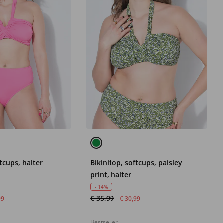
ftcups, halter
Bikinitop, softcups, paisley
print, halter
- 14%
€ 35,99
99
€ 30,99
Bestseller