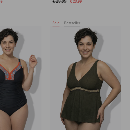
€ 29,99
99
€ 23,99
Sale
Bestseller