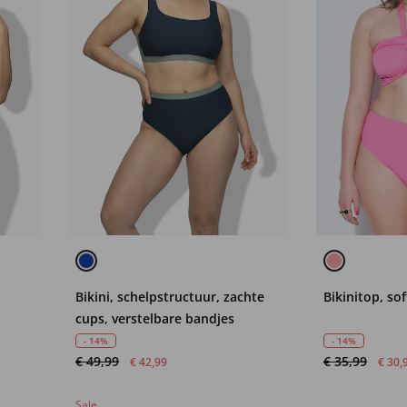
,
Bikini, schelpstructuur, zachte
Bikinitop, so
cups, verstelbare bandjes
- 14%
- 14%
€ 49,99
€ 35,99
€ 42,99
€ 30,
Sale