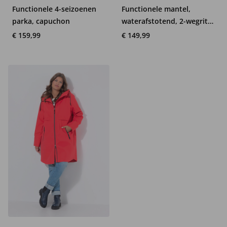
Functionele 4-seizoenen
Functionele mantel,
parka, capuchon
waterafstotend, 2-wegrits,
capuchon
€ 159,99
€ 149,99