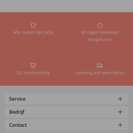
Alle maten één prijs
30 dagen kosteloos
terugsturen
SSL versleuteling
Levering aan wensadres
Service
Bedrijf
Contact