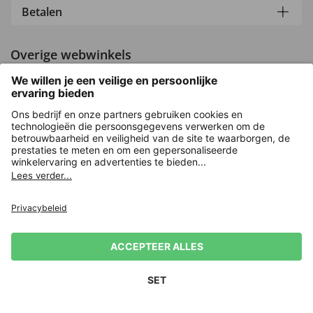
Betalen
Overige webwinkels
Nederland
Versleuteling met
Nieuwsbrief
Privacy
Verkoopvoorwaarden
Herroepingsrecht
€10 voor je volgende
Impressum
bestelling! 👈
Aanmelden