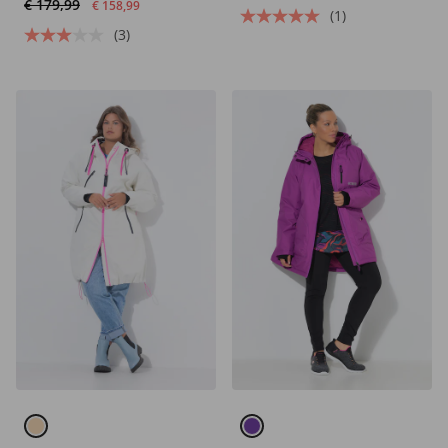
€ 179,99
€ 158,99
(1)
(3)