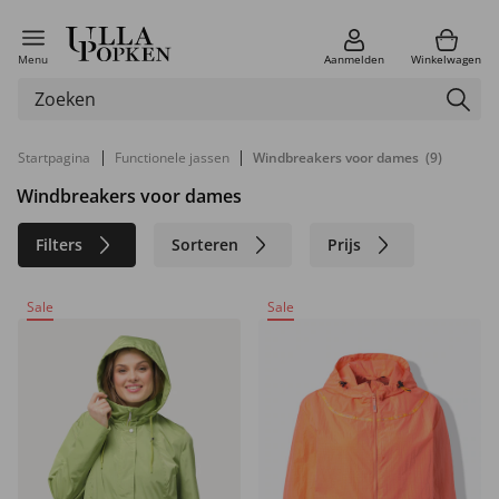
Menu
Aanmelden
Winkelwagen
|
|
Startpagina
Functionele jassen
Windbreakers voor dames
(9)
Windbreakers voor dames
Filters
Sorteren
Prijs
Kleur
Merk
Materiaal
Sale
Sale
Maat
Duurzaam