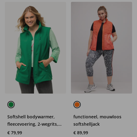
Softshell bodywarmer,
functioneel, mouwloos
fleecevoering, 2-wegrits,
softshelljack
opstaande kraag
€ 79,99
€ 89,99