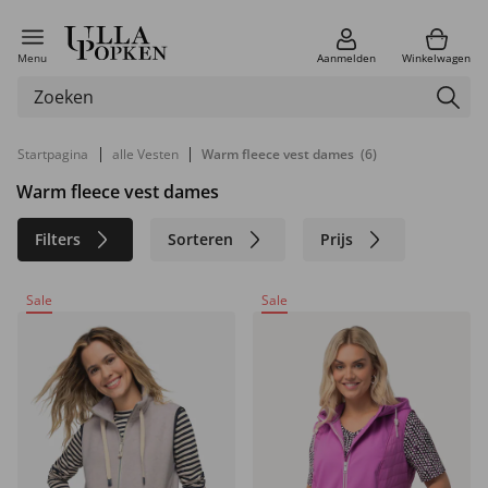
Menu
Aanmelden
Winkelwagen
|
|
Startpagina
alle Vesten
Warm fleece vest dames
(6)
Warm fleece vest dames
Filters
Sorteren
Prijs
Kleur
Merk
Maat
Sale
Sale
Materiaal
Duurzaam