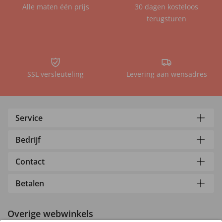
Alle maten één prijs
30 dagen kosteloos
terugsturen
SSL versleuteling
Levering aan wensadres
Service
Bedrijf
Contact
Betalen
Overige webwinkels