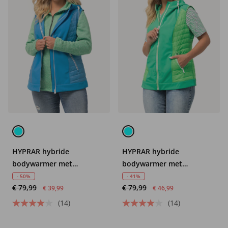
HYPRAR hybride
HYPRAR hybride
bodywarmer met
bodywarmer met
capuchon, waterafstotend
capuchon, waterafstotend
- 50%
- 41%
€ 79,99
€ 79,99
€ 39,99
€ 46,99
(14)
(14)