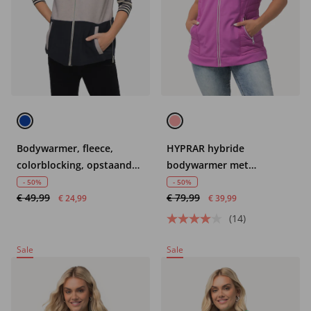
Bodywarmer, fleece,
HYPRAR hybride
colorblocking, opstaande
bodywarmer met
kraag, zijritssluiting,
capuchon, waterafstotend
- 50%
- 50%
€ 49,99
€ 79,99
ECOTEX
€ 24,99
€ 39,99
(14)
Sale
Sale