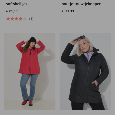
softshell jas,
houtje-touwtjeknopen,
waterafstotend, capuchon
waterafstotend
€ 89,99
€ 99,99
(1)