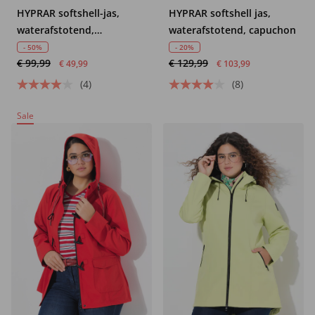
HYPRAR softshell-jas,
HYPRAR softshell jas,
waterafstotend,
waterafstotend, capuchon
ritszakken
- 50%
- 20%
€ 99,99
€ 129,99
€ 49,99
€ 103,99
(4)
(8)
Sale