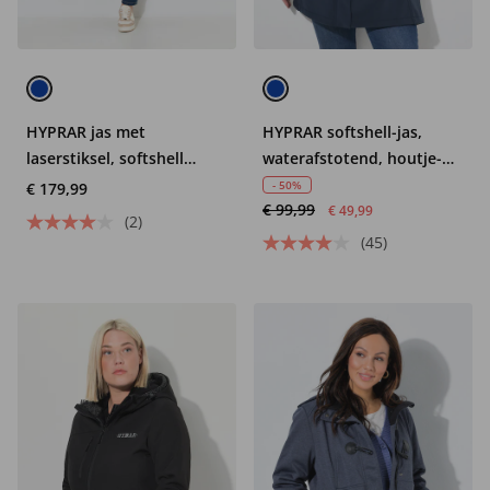
HYPRAR jas met
HYPRAR softshell-jas,
laserstiksel, softshell
waterafstotend, houtje-
inzetten, capuchon
touwtjeknopen
- 50%
€ 179,99
€ 99,99
€ 49,99
(2)
(45)