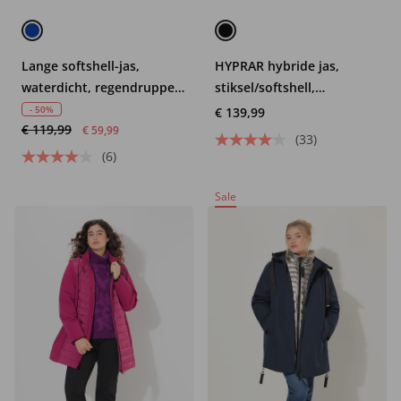
Lange softshell-jas,
HYPRAR hybride jas,
waterdicht, regendruppel-
stiksel/softshell,
motief, capuchon
opstaande kraag,
- 50%
€ 139,99
€ 119,99
capuchon
€ 59,99
(33)
(6)
Sale