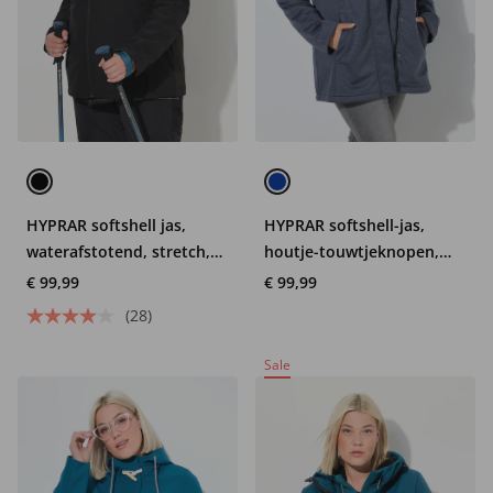
HYPRAR softshell jas,
HYPRAR softshell-jas,
waterafstotend, stretch,
houtje-touwtjeknopen,
reflector
waterafstotend
€ 99,99
€ 99,99
(28)
Sale