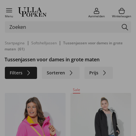
Menu
Aanmelden
Winkelwagen
|
|
Startpagina
Softshelljassen
Tussenjassen voor dames in grote
maten
(61)
Tussenjassen voor dames in grote maten
Filters
Sorteren
Prijs
Maat
Kleur
Merk
Sale
Materiaal
Duurzaam