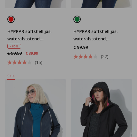
HYPRAR softshell jas,
HYPRAR softshell jas,
waterafstotend,
waterafstotend,
knoopsluiting
fleecevoering
- 60%
€ 99,99
€ 99,99
€ 39,99
(22)
(15)
Sale