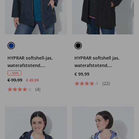
HYPRAR softshell-jas,
HYPRAR softshell jas,
waterafstotend,
waterafstotend,
ritszakken
fleecevoering
- 50%
€ 99,99
€ 99,99
€ 49,99
(22)
(4)