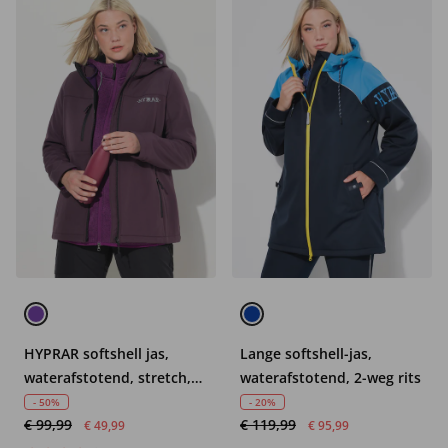
HYPRAR softshell jas,
Lange softshell-jas,
waterafstotend, stretch,
waterafstotend, 2-weg rits
reflector
- 50%
- 20%
€ 99,99
€ 119,99
€ 49,99
€ 95,99