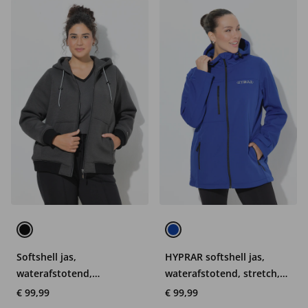
Softshell jas,
HYPRAR softshell jas,
waterafstotend,
waterafstotend, stretch,
doorgestikte voering,
reflector
€ 99,99
€ 99,99
capuchon