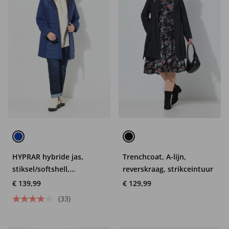
HYPRAR hybride jas,
Trenchcoat, A-lijn,
stiksel/softshell,
reverskraag, strikceintuur
opstaande kraag,
€ 139,99
€ 129,99
capuchon
(33)