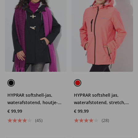
HYPRAR softshell-jas,
HYPRAR softshell jas,
waterafstotend, houtje-
waterafstotend, stretch,
touwtjeknopen
reflector
€ 99,99
€ 99,99
(45)
(28)