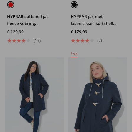
HYPRAR softshell jas,
HYPRAR jas met
fleece voering,
laserstiksel, softshell
waterafstotend
inzetten, capuchon
€ 129,99
€ 179,99
(17)
(2)
Sale