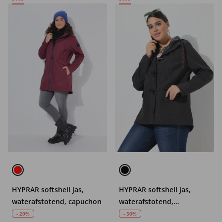
HYPRAR softshell jas,
HYPRAR softshell jas,
waterafstotend, capuchon
waterafstotend,
knoopsluiting
- 20%
- 50%