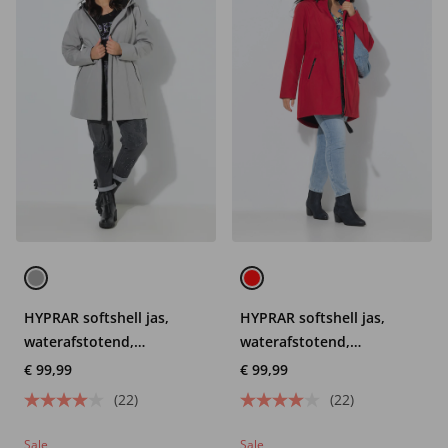
HYPRAR softshell jas,
HYPRAR softshell jas,
waterafstotend,
waterafstotend,
fleecevoering
fleecevoering
€ 99,99
€ 99,99
(22)
(22)
Sale
Sale