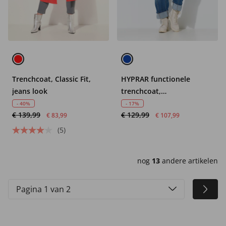
Trenchcoat, Classic Fit,
HYPRAR functionele
jeans look
trenchcoat,
waterafstotend, capuchon
- 40%
- 17%
€ 139,99
€ 129,99
€ 83,99
€ 107,99
(5)
nog
13
andere artikelen
Pagina 1 van 2