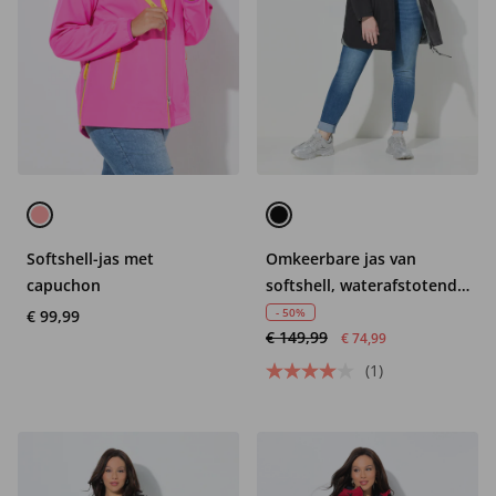
Softshell-jas met
Omkeerbare jas van
capuchon
softshell, waterafstotend,
capuchon
- 50%
€ 99,99
€ 149,99
€ 74,99
(1)