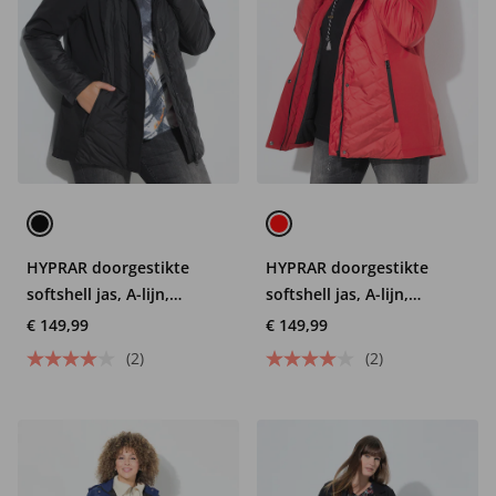
HYPRAR doorgestikte
HYPRAR doorgestikte
softshell jas, A-lijn,
softshell jas, A-lijn,
capuchon, weerbestendig
capuchon, weerbestendig
€ 149,99
€ 149,99
(2)
(2)