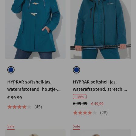
HYPRAR softshell-jas,
HYPRAR softshell jas,
waterafstotend, houtje-
waterafstotend, stretch,
touwtjeknopen
reflector
- 50%
€ 99,99
€ 99,99
€ 49,99
(45)
(28)
Sale
Sale