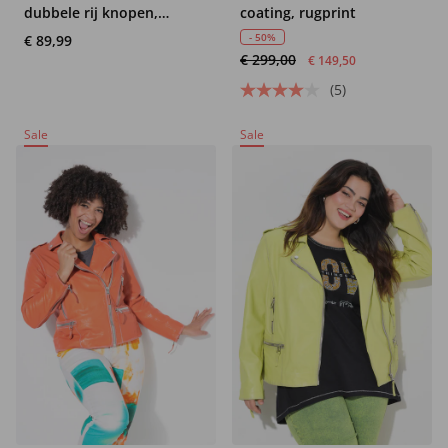
dubbele rij knopen,
coating, rugprint
biologisch katoen
- 50%
€ 89,99
€ 299,00
€ 149,50
(5)
Sale
Sale