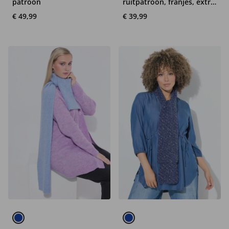
patroon
ruitpatroon, franjes, extra
breed
€ 49,99
€ 39,99