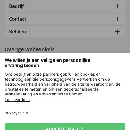
Bedrijf
Contact
Betalen
Overige webwinkels
Nederland
Versleuteling met
Nieuwsbrief
Privacy
Verkoopvoorwaarden
Herroepingsrecht