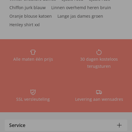
Chiffon jurk blauw
Linnen overhemd heren bruin
Oranje blouse katoen
Lange jas dames groen
Henley shirt xxl
Alle maten één prijs
30 dagen kosteloos
terugsturen
SSL versleuteling
Levering aan wensadres
Service