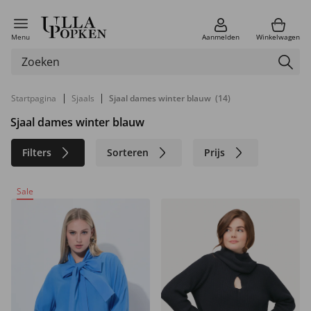
Menu
Aanmelden
Winkelwagen
|
|
Startpagina
Sjaals
Sjaal dames winter blauw
(14)
Sjaal dames winter blauw
Filters
Sorteren
Prijs
Kleur
Merk
Maat
Sale
Materiaal
Duurzaam