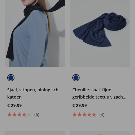
Sjaal, stippen, biologisch
Chenille-sjaal, fijne
katoen
geribbelde textuur, zacht
en donzig
€ 29,99
€ 29,99
(6)
(4)