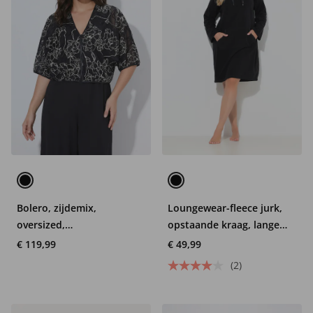
Bolero, zijdemix,
Loungewear-fleece jurk,
oversized,
opstaande kraag, lange
vleermuismouwen
mouwen
€ 119,99
€ 49,99
(2)