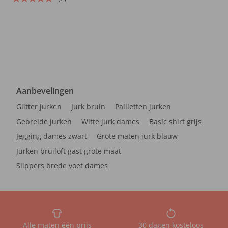
Aanbevelingen
Glitter jurken
Jurk bruin
Pailletten jurken
Gebreide jurken
Witte jurk dames
Basic shirt grijs
Jegging dames zwart
Grote maten jurk blauw
Jurken bruiloft gast grote maat
Slippers brede voet dames
Alle maten één prijs
30 dagen kosteloos