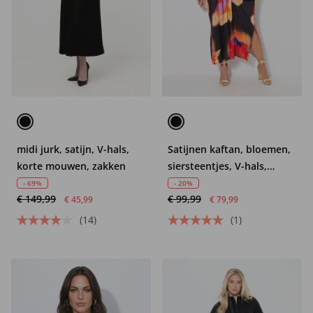
midi jurk, satijn, V-hals,
Satijnen kaftan, bloemen,
korte mouwen, zakken
siersteentjes, V-hals,
halflange mouwen
- 69%
- 20%
€ 149,99
€ 99,99
€ 45,99
€ 79,99
(14)
(1)