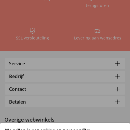
terugsturen
SSL versleuteling
Levering aan wensadres
Service
Bedrijf
Contact
Betalen
Overige webwinkels