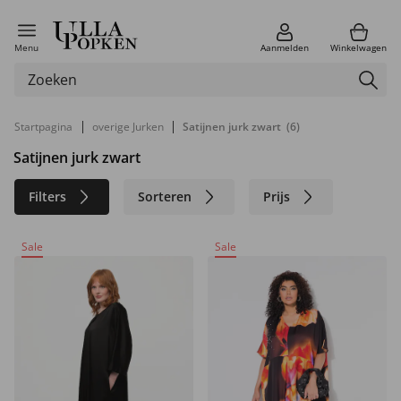
Menu
Aanmelden
Winkelwagen
|
|
Startpagina
overige Jurken
Satijnen jurk zwart
(6)
Satijnen jurk zwart
Filters
Sorteren
Prijs
Maat
Kleur
Merk
Sale
Sale
Materiaal
Duurzaam