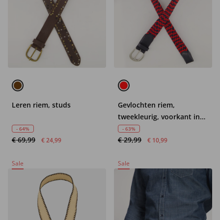
Leren riem, studs
Gevlochten riem,
tweekleurig, voorkant in
leerlook
- 64%
- 63%
€ 69,99
€ 29,99
€ 24,99
€ 10,99
Sale
Sale