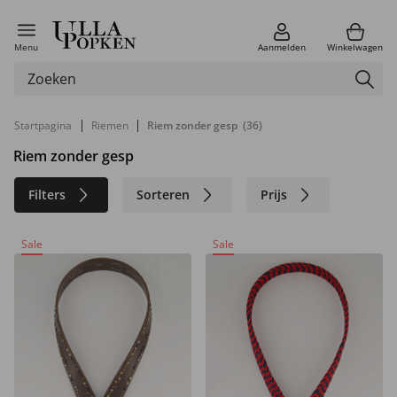
Menu
Aanmelden
Winkelwagen
|
|
Startpagina
Riemen
Riem zonder gesp
(36)
Riem zonder gesp
Filters
Sorteren
Prijs
Maat
Kleur
Materiaal
Sale
Sale
Merk
Duurzaam