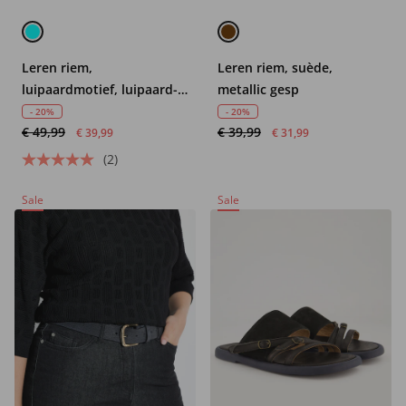
Leren riem,
Leren riem, suède,
luipaardmotief, luipaard-
metallic gesp
gesp
- 20%
- 20%
€ 49,99
€ 39,99
€ 39,99
€ 31,99
(2)
Sale
Sale