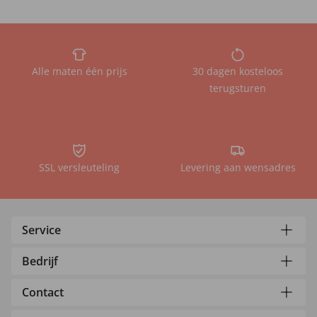
Alle maten één prijs
30 dagen kosteloos
terugsturen
SSL versleuteling
Levering aan wensadres
Service
Bedrijf
Contact