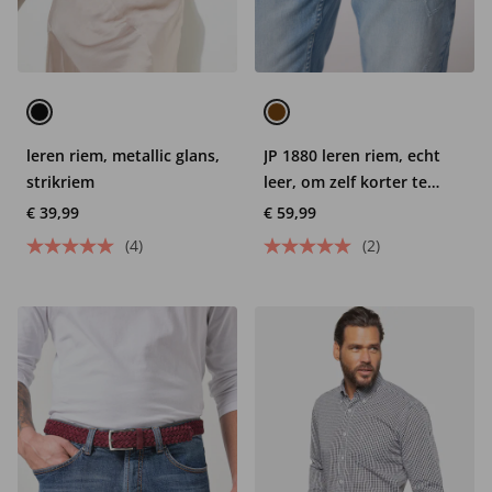
leren riem, metallic glans,
JP 1880 leren riem, echt
strikriem
leer, om zelf korter te
maken, tot 170 cm
€ 39,99
€ 59,99
(4)
(2)