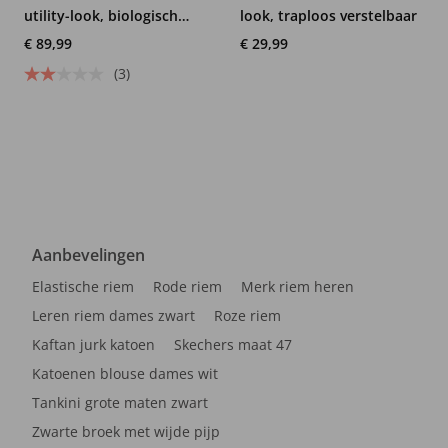
utility-look, biologisch
look, traploos verstelbaar
katoen
€ 89,99
€ 29,99
(3)
Aanbevelingen
Elastische riem
Rode riem
Merk riem heren
Leren riem dames zwart
Roze riem
Kaftan jurk katoen
Skechers maat 47
Katoenen blouse dames wit
Tankini grote maten zwart
Zwarte broek met wijde pijp