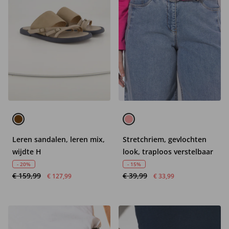
Leren sandalen, leren mix,
Stretchriem, gevlochten
wijdte H
look, traploos verstelbaar
- 20%
- 15%
€ 159,99
€ 39,99
€ 127,99
€ 33,99