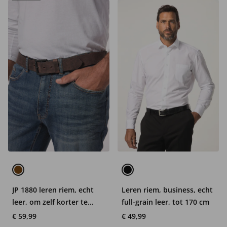
JP 1880 leren riem, echt
Leren riem, business, echt
leer, om zelf korter te
full-grain leer, tot 170 cm
maken, tot 170 cm
€ 59,99
€ 49,99