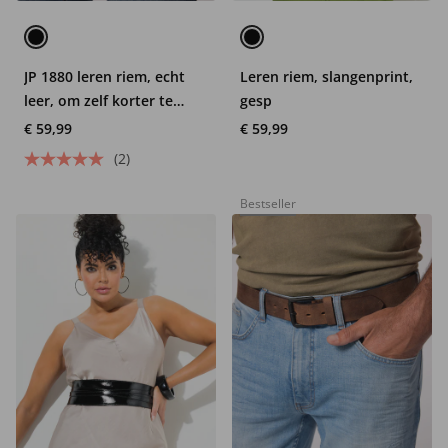
JP 1880 leren riem, echt
Leren riem, slangenprint,
leer, om zelf korter te
gesp
maken, tot 170 cm
€ 59,99
€ 59,99
(2)
Bestseller