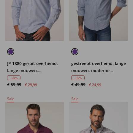
JP 1880 geruit overhemd,
gestreept overhemd, lange
lange mouwen,
mouwen, moderne
seersucker, buttondown-
pasvorm
- 50%
- 50%
€ 59,99
€ 49,99
kraag, moderne pasvorm,
€ 29,99
€ 24,99
tot 8XL
Sale
Sale