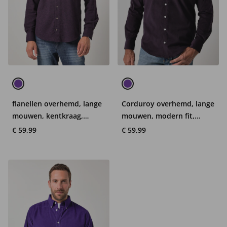
flanellen overhemd, lange
Corduroy overhemd, lange
mouwen, kentkraag,
mouwen, modern fit,
Modern Fit, tot 8XL
verborgen buttondown
€ 59,99
€ 59,99
kraag, tot 8XL