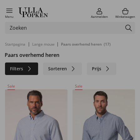
Menu
Aanmelden
Winkelwagen
|
|
Startpagina
Lange mouw
Paars overhemd heren
(17)
Paars overhemd heren
Filters
Sorteren
Prijs
Maat
Kleur
Merk
Sale
Sale
Materiaal
Duurzaam