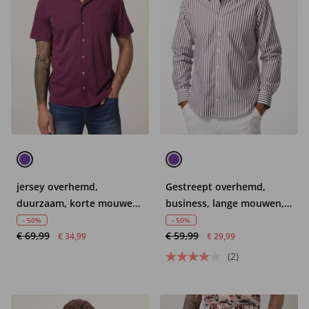
jersey overhemd,
Gestreept overhemd,
duurzaam, korte mouwen,
business, lange mouwen,
Cuba-Fit, GOTS-
verborgen buttondown-
- 50%
- 50%
€ 69,99
€ 59,99
gecertificeerd biologisch
kraag, EasyCare, Modern
€ 34,99
€ 29,99
katoen, tot 7XL
Fit, tot 8XL
(2)