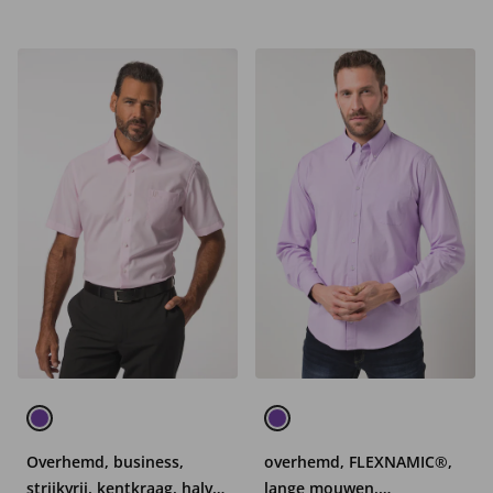
Overhemd, business,
overhemd, FLEXNAMIC®,
strijkvrij, kentkraag, halve
lange mouwen,