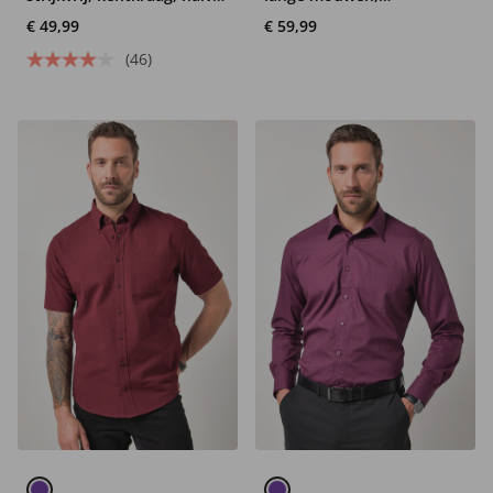
mouw, comfortabele
buttondown kraag,
€ 49,99
€ 59,99
pasvorm, tot 8XL
Modern Fit
(46)