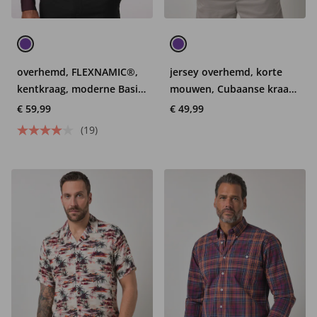
overhemd, FLEXNAMIC®,
jersey overhemd, korte
kentkraag, moderne Basic-
mouwen, Cubaanse kraag,
Fit, tot 7XL
Cuba Fit, tot 8XL
€ 59,99
€ 49,99
(19)