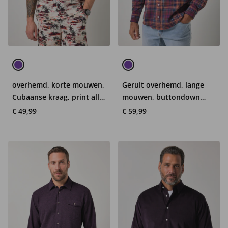
overhemd, korte mouwen,
Geruit overhemd, lange
Cubaanse kraag, print all-
mouwen, buttondown
over, Cubaanse fit, tot 8XL
kraag, modern fit, tot 8XL
€ 49,99
€ 59,99