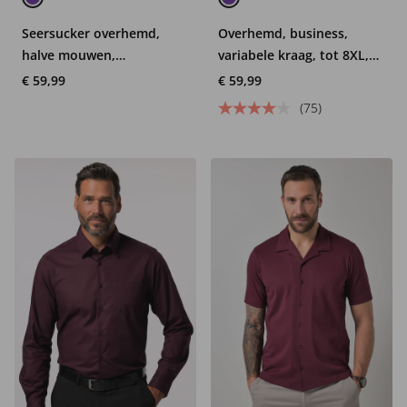
Seersucker overhemd,
Overhemd, business,
halve mouwen,
variabele kraag, tot 8XL,
buttondown kraag,
comfortabele pasvorm
€ 59,99
€ 59,99
modern fit, strepen
(75)