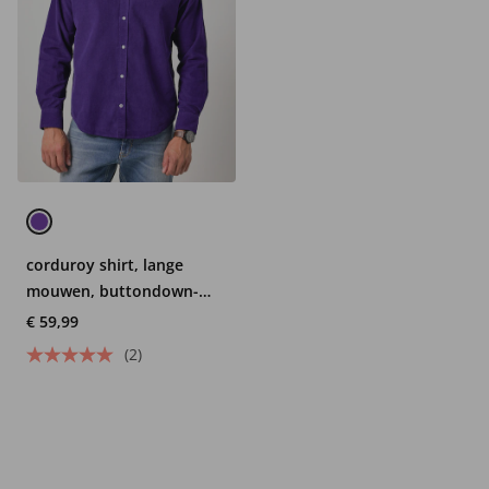
corduroy shirt, lange
mouwen, buttondown-
kraag, Modern-Fit, tot 7XL
€ 59,99
(2)