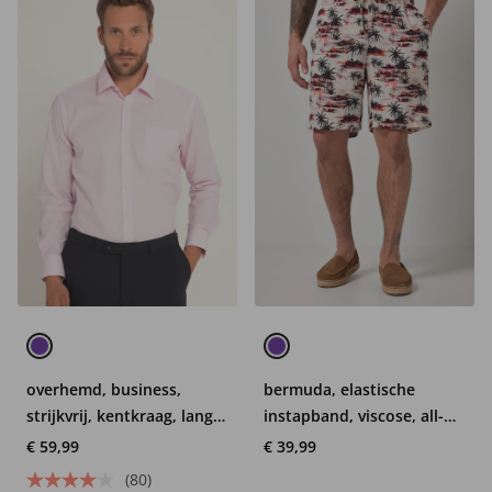
overhemd, business,
bermuda, elastische
strijkvrij, kentkraag, lange
instapband, viscose, all-
mouwen, Comfort-Fit, tot
overprint, tot 8XL
€ 59,99
€ 39,99
8XL
(80)