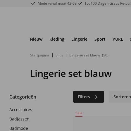
Mode vanaf maat 42-68
Tot 100 Dagen Gratis Retou
Nieuw
Kleding
Lingerie
Sport
PURE
|
|
Startpagina
Slips
Lingerie set blauw
(50)
Lingerie set blauw
Categorieën
Filters
Sortere
Accessoires
Sale
Badjassen
Badmode