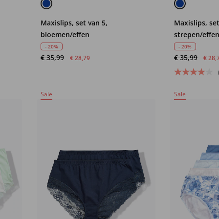
Maxislips, set van 5,
Maxislips, set
bloemen/effen
strepen/effen
- 20%
- 20%
€ 35,99
€ 35,99
€ 28,79
€ 28,
Sale
Sale