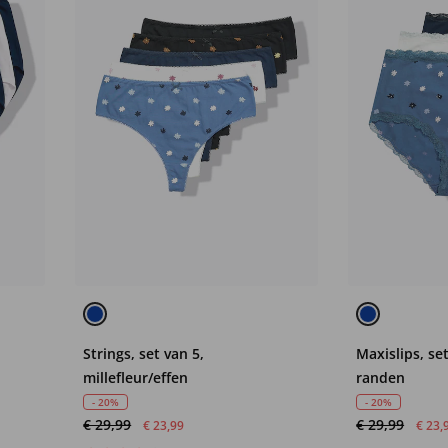
Strings, set van 5,
Maxislips, se
millefleur/effen
randen
- 20%
- 20%
€ 29,99
€ 29,99
€ 23,99
€ 23,