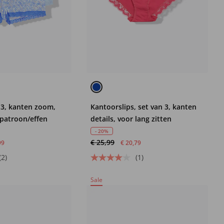
n 3, kanten zoom,
Kantoorslips, set van 3, kanten
patroon/effen
details, voor lang zitten
- 20%
€ 25,99
99
€ 20,79
(2)
(1)
Sale