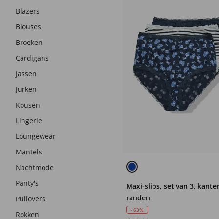
Blazers
Blouses
Broeken
Cardigans
Jassen
Jurken
Kousen
Lingerie
Loungewear
Mantels
Nachtmode
Panty's
Maxi-slips, set van 3, kante
randen
Pullovers
- 63%
Rokken