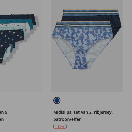
an 5,
Midislips, set van 2, ribjersey,
fen
patroon/effen
- 50%