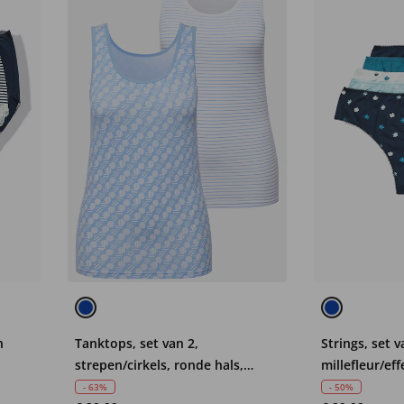
n
Tanktops, set van 2,
Strings, set v
strepen/cirkels, ronde hals,
millefleur/ef
mouwloos
- 63%
- 50%