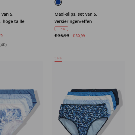
 van 5,
Maxi-slips, set van 5,
, hoge taille
versieringen/effen
- 14%
€ 35,99
79
€ 30,99
(40)
Sale