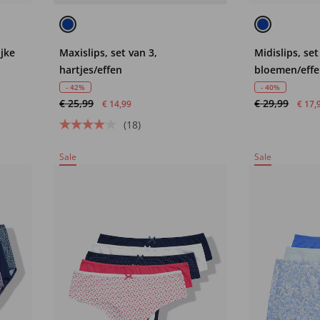
ijke
Maxislips, set van 3,
Midislips, set
hartjes/effen
bloemen/eff
- 42%
- 40%
€ 25,99
€ 29,99
€ 14,99
€ 17,
(18)
Sale
Sale