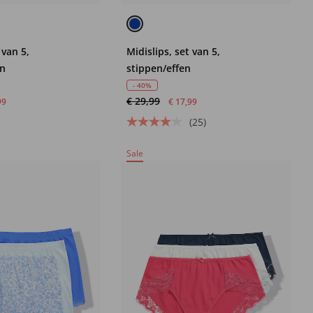
 van 5,
Midislips, set van 5,
en
stippen/effen
- 40%
€ 29,99
99
€ 17,99
(25)
Sale