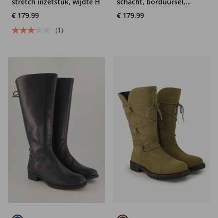
stretch inzetstuk, wijdte H
schacht, borduursel,
wijdte H
€ 179,99
€ 179,99
(1)