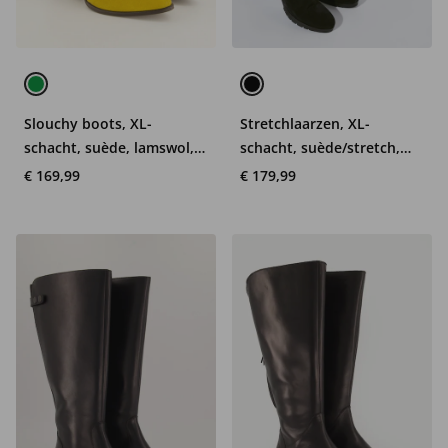
Slouchy boots, XL-
Stretchlaarzen, XL-
schacht, suède, lamswol,
schacht, suède/stretch,
wijdte H
wijdte H
€ 169,99
€ 179,99