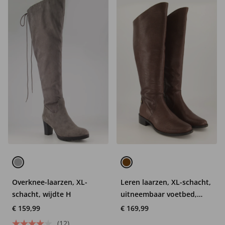
Overknee-laarzen, XL-
Leren laarzen, XL-schacht,
schacht, wijdte H
uitneembaar voetbed,
wijdte H
€ 159,99
€ 169,99
(12)