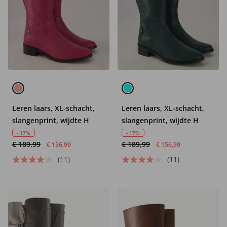
Leren laars, XL-schacht,
Leren laars, XL-schacht,
slangenprint, wijdte H
slangenprint, wijdte H
- 17%
- 17%
€ 189,99
€ 189,99
€ 156,99
€ 156,99
(11)
(11)