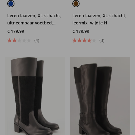
Leren laarzen, XL-schacht,
Leren laarzen, XL-schacht,
uitneembaar voetbed,
leermix, wijdte H
wijdte H
€ 179,99
€ 179,99
(4)
(3)