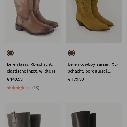
Leren laars, XL-schacht,
Leren cowboylaarzen, XL-
elastische inzet, wijdte H
schacht, borduursel,
wijdte H
€ 149,99
€ 179,99
(13)