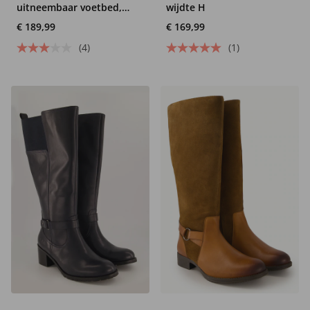
uitneembaar voetbed,
wijdte H
wijdte H
€ 189,99
€ 169,99
(4)
(1)