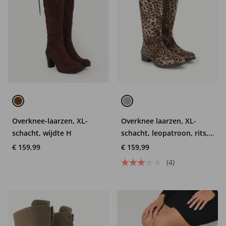
Overknee-laarzen, XL-
Overknee laarzen, XL-
schacht, wijdte H
schacht, leopatroon, rits,
wijdte H
€ 159,99
€ 159,99
(4)