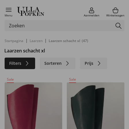
Menu
Aanmelden
Winkelwagen
|
|
Startpagina
Laarzen
Laarzen schacht xl
(47)
Laarzen schacht xl
Filters
Sorteren
Prijs
Maat
Kleur
Merk
Sale
Sale
Materiaal
Duurzaam