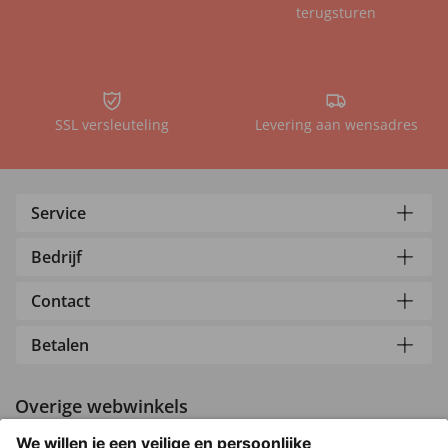
terugsturen
SSL versleuteling
Levering aan wensadres
Service
Bedrijf
Contact
Betalen
Overige webwinkels
Nederland