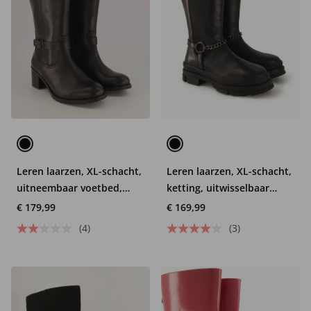
Leren laarzen, XL-schacht,
Leren laarzen, XL-schacht,
uitneembaar voetbed,
ketting, uitwisselbaar
wijdte H
voetbed, wijdte H
€ 179,99
€ 169,99
(4)
(3)