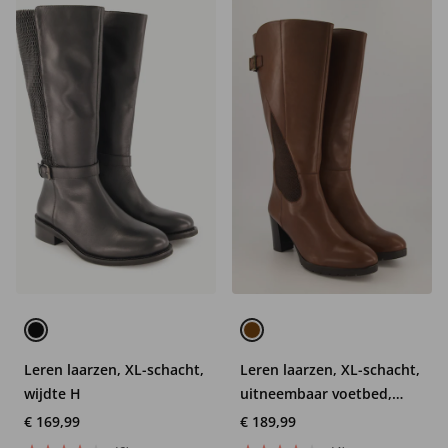
Leren laarzen, XL-schacht,
Leren laarzen, XL-schacht,
wijdte H
uitneembaar voetbed,
nappaleer, wijdte H
€ 169,99
€ 189,99