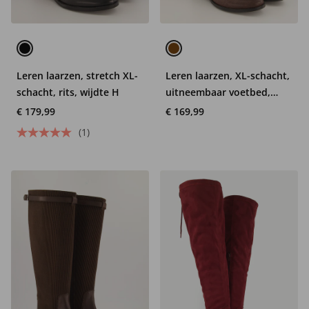
Leren laarzen, stretch XL-
Leren laarzen, XL-schacht,
schacht, rits, wijdte H
uitneembaar voetbed,
wijdte H
€ 179,99
€ 169,99
(1)