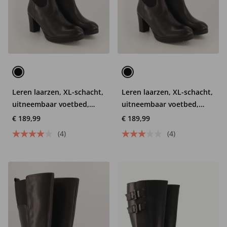
Leren laarzen, XL-schacht,
Leren laarzen, XL-schacht,
uitneembaar voetbed,
uitneembaar voetbed,
nappaleer, wijdte H
wijdte H
€ 189,99
€ 189,99
(4)
(4)