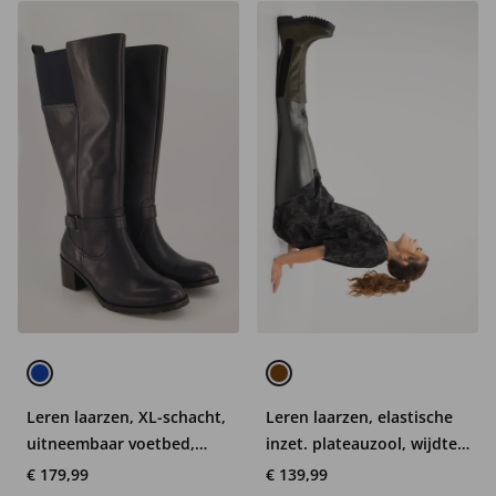
Leren laarzen, XL-schacht,
Leren laarzen, elastische
uitneembaar voetbed,
inzet. plateauzool, wijdte
wijdte H
H
€ 179,99
€ 139,99