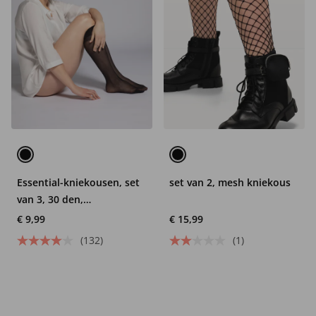
Essential-kniekousen, set
set van 2, mesh kniekous
van 3, 30 den,
comfortabele boorden
€ 9,99
€ 15,99
(132)
(1)