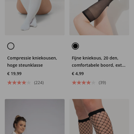
Compressie kniekousen,
Fijne kniekous, 20 den,
hoge steunklasse
comfortabele boord, extra
wijd
€ 19,99
€ 4,99
(224)
(39)