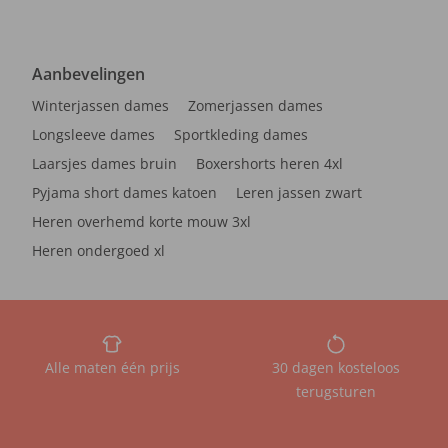
Aanbevelingen
Winterjassen dames
Zomerjassen dames
Longsleeve dames
Sportkleding dames
Laarsjes dames bruin
Boxershorts heren 4xl
Pyjama short dames katoen
Leren jassen zwart
Heren overhemd korte mouw 3xl
Heren ondergoed xl
Alle maten één prijs
30 dagen kosteloos
terugsturen