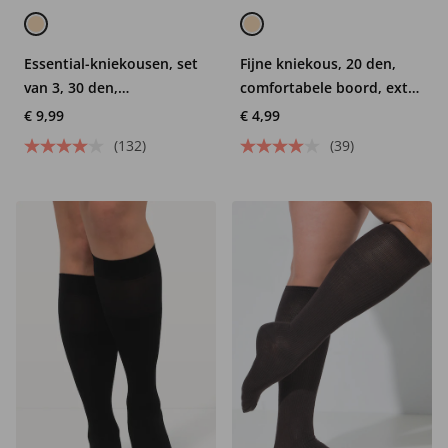
Essential-kniekousen, set
Fijne kniekous, 20 den,
van 3, 30 den,
comfortabele boord, extra
comfortabele boorden
wijd
€ 9,99
€ 4,99
(132)
(39)