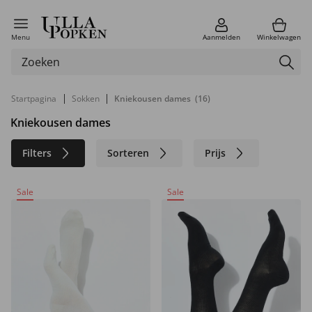
Menu
Aanmelden
Winkelwagen
|
|
Startpagina
Sokken
Kniekousen dames
(16)
Kniekousen dames
Filters
Sorteren
Prijs
Kleur
Merk
Maat
Sale
Sale
Materiaal
Duurzaam