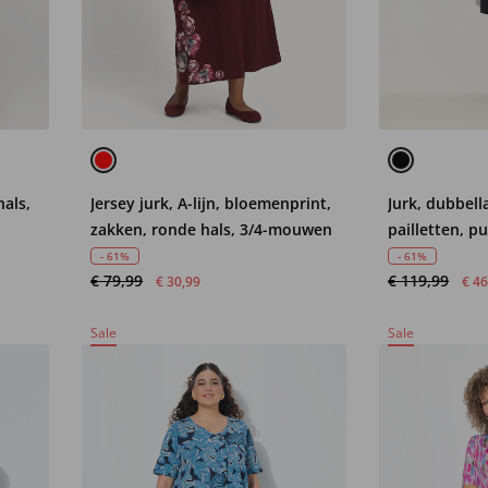
hals,
Jersey jurk, A-lijn, bloemenprint,
Jurk, dubbell
zakken, ronde hals, 3/4-mouwen
pailletten, 
- 61%
- 61%
€ 79,99
€ 119,99
€ 30,99
€ 46
Sale
Sale