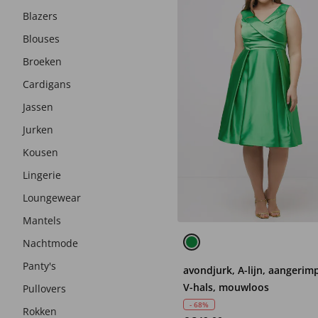
Blazers
Blouses
Broeken
Cardigans
Jassen
Jurken
Kousen
Lingerie
Loungewear
Mantels
Nachtmode
Panty's
avondjurk, A-lijn, aangerim
V-hals, mouwloos
Pullovers
- 68%
Rokken