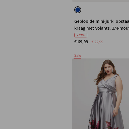
Geplooide mini-jurk, opsta
kraag met volants, 3/4-mo
dubbellaags
- 67%
€ 69,99
€ 22,99
Sale