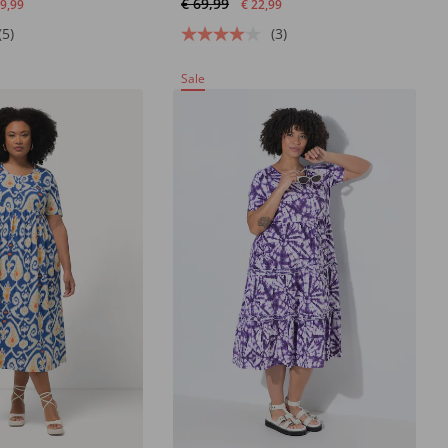
€ 69,99
09,99
€ 22,99
(5)
(3)
Sale