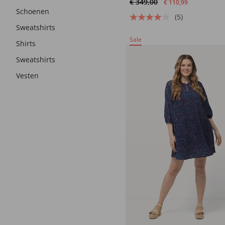
€ 349,00
€ 110,99
Schoenen
(5)
Sweatshirts
Sale
Shirts
Sweatshirts
Vesten