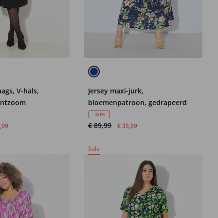
aags, V-hals,
Jersey maxi-jurk,
puntzoom
bloemenpatroon, gedrapeerd
- 60%
€ 89,99
,99
€ 35,99
Sale