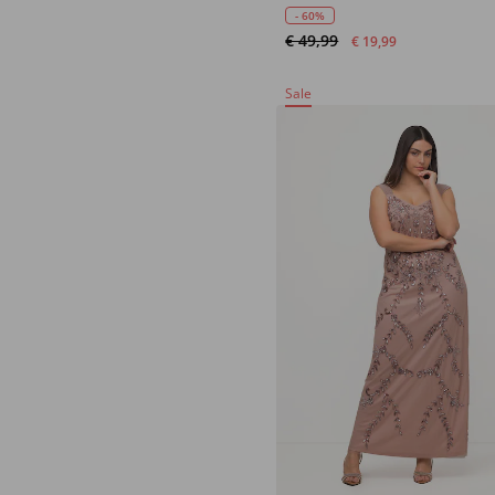
katoen
- 60%
€ 49,99
€ 19,99
Sale