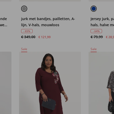
ande
jurk met bandjes, pailletten, A-
Jersey jurk, p
uwen,
lijn, V-hals, mouwloos
hals, halve 
- 65%
- 64%
€ 349,00
€ 79,99
€ 121,99
€ 28,
Sale
Sale