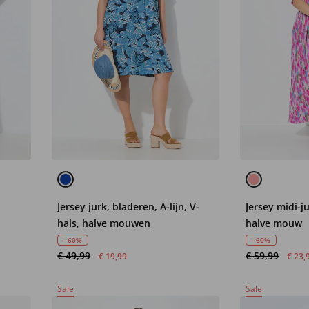
Jersey jurk, bladeren, A-lijn, V-
Jersey midi-ju
hals, halve mouwen
halve mouw
- 60%
- 60%
€ 49,99
€ 59,99
€ 19,99
€ 23,
Sale
Sale