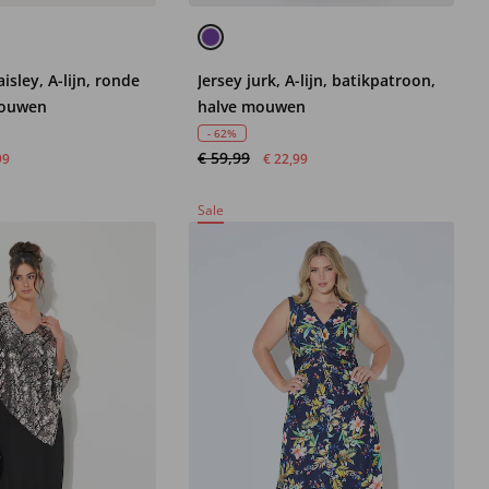
aisley, A-lijn, ronde
Jersey jurk, A-lijn, batikpatroon,
mouwen
halve mouwen
- 62%
€ 59,99
99
€ 22,99
Sale