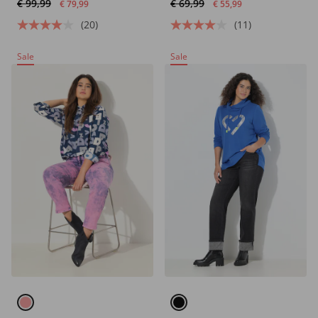
€ 99,99
€ 69,99
katoen
€ 79,99
€ 55,99
(20)
(11)
Sale
Sale