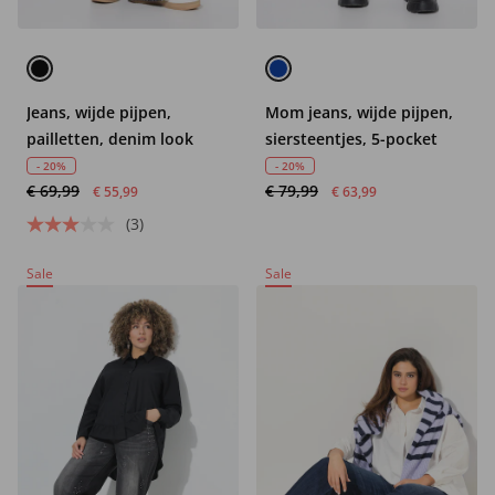
Jeans, wijde pijpen,
Mom jeans, wijde pijpen,
pailletten, denim look
siersteentjes, 5-pocket
- 20%
- 20%
€ 69,99
€ 79,99
€ 55,99
€ 63,99
(3)
Sale
Sale