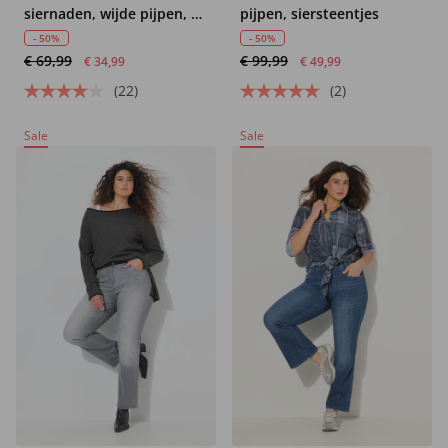
siernaden, wijde pijpen, 4-
pijpen, siersteentjes
pocket model
- 50%
- 50%
€ 69,99
€ 99,99
€ 34,99
€ 49,99
(22)
(2)
Sale
Sale