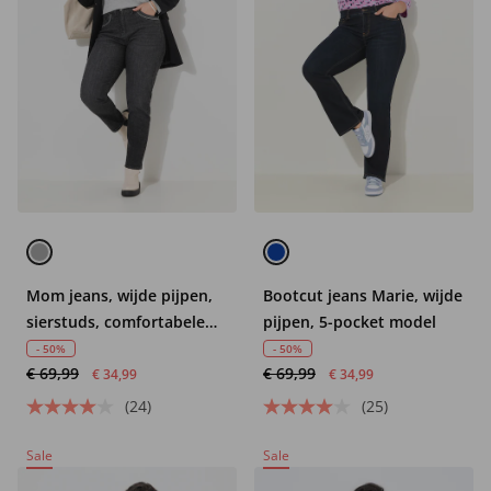
Mom jeans, wijde pijpen,
Bootcut jeans Marie, wijde
sierstuds, comfortabele
pijpen, 5-pocket model
tailleband
- 50%
- 50%
€ 69,99
€ 69,99
€ 34,99
€ 34,99
(24)
(25)
Sale
Sale