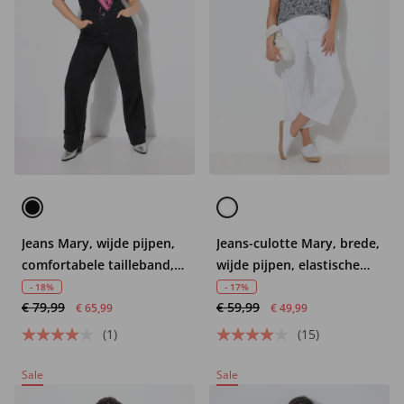
Jeans Mary, wijde pijpen,
Jeans-culotte Mary, brede,
comfortabele tailleband,
wijde pijpen, elastische
omslag
tailleband
- 18%
- 17%
€ 79,99
€ 59,99
€ 65,99
€ 49,99
(1)
(15)
Sale
Sale