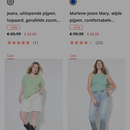
Jeans, uitlopende pijpen,
Marlene-jeans Mary, wijde
luipaard, gerafelde zoom,
pijpen, comfortabele
5-pocket
tailleband, biologisch
- 35%
- 31%
€ 69,99
€ 99,99
katoen
€ 45,49
€ 68,99
(1)
(20)
Sale
Sale