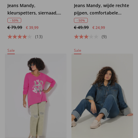
Jeans Mandy,
Jeans Mandy, wijde rechte
kleurspetters, siernaad,
pijpen, comfortabele
wijde pijpen
tailleband
- 50%
- 50%
€ 79,99
€ 49,99
€ 39,99
€ 24,99
(13)
(9)
Sale
Sale