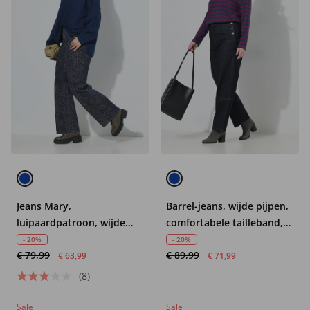
Jeans Mary,
Barrel-jeans, wijde pijpen,
luipaardpatroon, wijde
comfortabele tailleband,
pijpen, comfortabele
biologisch katoen
- 20%
- 20%
€ 79,99
€ 89,99
tailleband
€ 63,99
€ 71,99
(8)
Sale
Sale