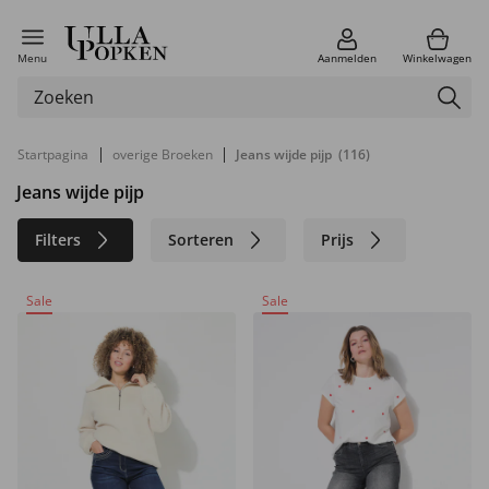
Menu
Aanmelden
Winkelwagen
|
|
Startpagina
overige Broeken
Jeans wijde pijp
(116)
Jeans wijde pijp
Filters
Sorteren
Prijs
Maat
Kleur
Merk
Sale
Sale
Materiaal
Duurzaam