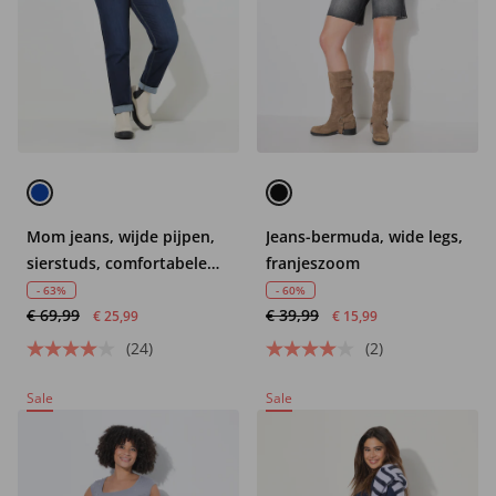
Mom jeans, wijde pijpen,
Jeans-bermuda, wide legs,
sierstuds, comfortabele
franjeszoom
tailleband
- 63%
- 60%
€ 69,99
€ 39,99
€ 25,99
€ 15,99
(24)
(2)
Sale
Sale