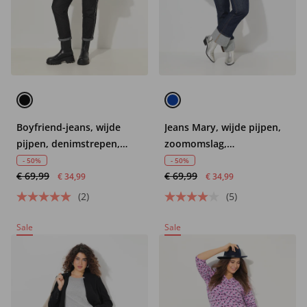
Boyfriend-jeans, wijde
Jeans Mary, wijde pijpen,
pijpen, denimstrepen,
zoomomslag,
vintage
stretchdenim
- 50%
- 50%
€ 69,99
€ 69,99
€ 34,99
€ 34,99
(2)
(5)
Sale
Sale