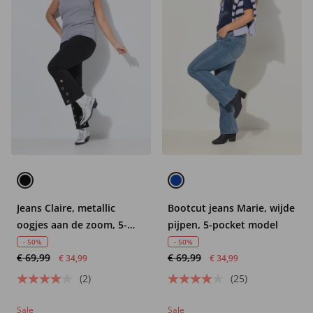
Jeans Claire, metallic
Bootcut jeans Marie, wijde
oogjes aan de zoom, 5-
pijpen, 5-pocket model
pocket
- 50%
- 50%
€ 69,99
€ 69,99
€ 34,99
€ 34,99
(2)
(25)
Sale
Sale