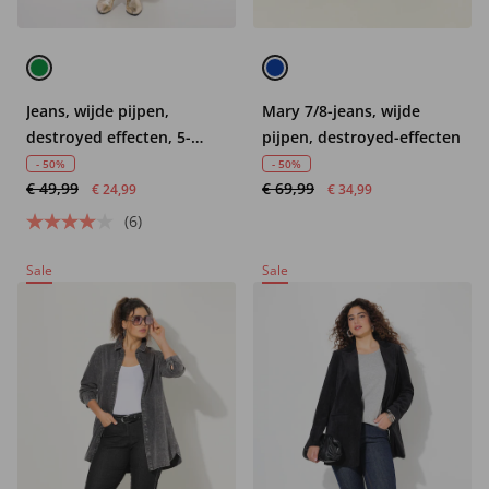
Jeans, wijde pijpen,
Mary 7/8-jeans, wijde
destroyed effecten, 5-
pijpen, destroyed-effecten
pocket
- 50%
- 50%
€ 49,99
€ 69,99
€ 24,99
€ 34,99
(6)
Sale
Sale