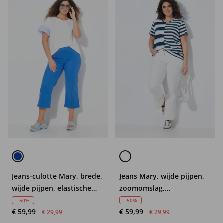
Jeans-culotte Mary, brede,
Jeans Mary, wijde pijpen,
wijde pijpen, elastische
zoomomslag,
tailleband
comfortabele tailleband
- 50%
- 50%
€ 59,99
€ 59,99
€ 29,99
€ 29,99