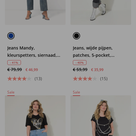
Jeans Mandy,
Jeans, wijde pijpen,
kleurspetters, siernaad,
patches, 5-pocket,
wijde pijpen
omgeslagen zoom
- 41%
- 40%
€ 79,99
€ 59,99
€ 46,99
€ 35,99
(13)
(15)
Sale
Sale