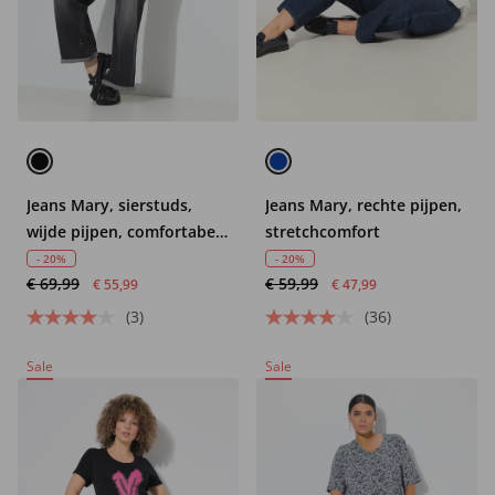
Jeans Mary, sierstuds,
Jeans Mary, rechte pijpen,
wijde pijpen, comfortabele
stretchcomfort
tailleband
- 20%
- 20%
€ 69,99
€ 59,99
€ 55,99
€ 47,99
(3)
(36)
Sale
Sale