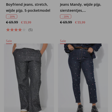
Boyfriend jeans, stretch,
Jeans Mandy, wijde pijp,
wijde pijp, 5-pocketmodel
siersteentjes,
comfortabele tailleband
- 20%
- 20%
€ 69,99
€ 69,99
€ 55,99
€ 55,99
(5)
Sale
Sale