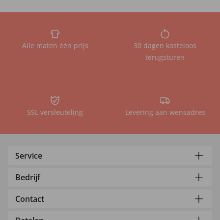
Alle maten één prijs
30 dagen kosteloos
terugsturen
SSL versleuteling
Levering aan wensadres
Service
Bedrijf
Contact