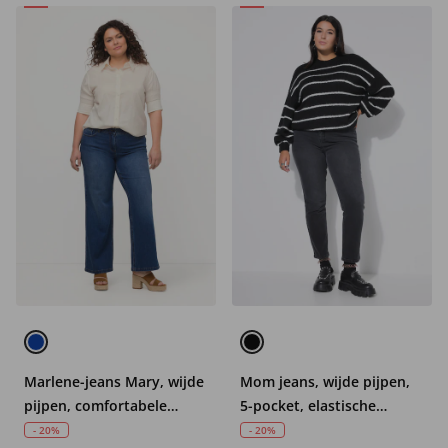
Marlene-jeans Mary, wijde
Mom jeans, wijde pijpen,
pijpen, comfortabele
5-pocket, elastische
tailleband, biologisch
tailleband
- 20%
- 20%