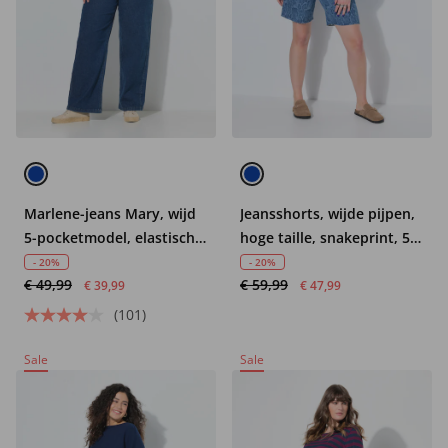
Marlene-jeans Mary, wijd
Jeansshorts, wijde pijpen,
5-pocketmodel, elastische
hoge taille, snakeprint, 5-
tailleband
pocket
- 20%
- 20%
€ 49,99
€ 59,99
€ 39,99
€ 47,99
(101)
Sale
Sale