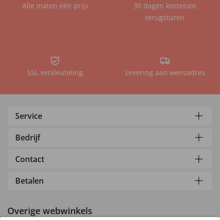
Alle maten één prijs
30 dagen kosteloos
terugsturen
SSL versleuteling
Levering aan wensadres
Service
Bedrijf
Contact
Betalen
Overige webwinkels