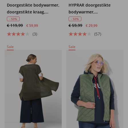
Doorgestikte bodywarmer,
HYPRAR doorgestikte
doorgestikte kraag,
bodywarmer,
tweewegrits
waterafstotend,
- 50%
- 50%
€ 119,99
€ 59,99
opstaande kraag,
€ 59,99
€ 29,99
gerecycled
(3)
(57)
Sale
Sale