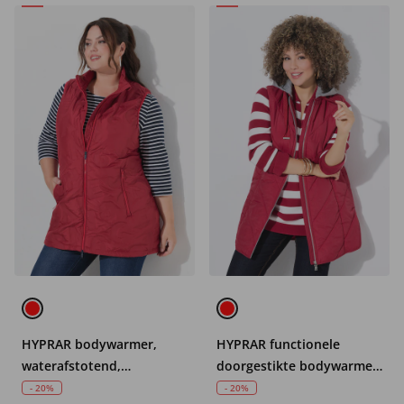
HYPRAR bodywarmer,
HYPRAR functionele
waterafstotend,
doorgestikte bodywarmer,
opstaande kraag, 2-
waterafstotend, capuchon
- 20%
- 20%