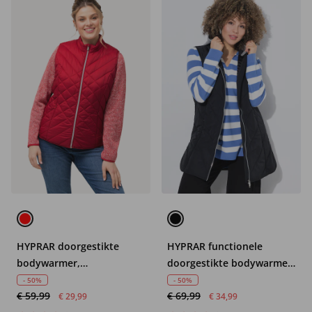
HYPRAR doorgestikte
HYPRAR functionele
bodywarmer,
doorgestikte bodywarmer,
waterafstotend,
waterafstotend, capuchon
- 50%
- 50%
€ 59,99
€ 69,99
opstaande kraag,
€ 29,99
€ 34,99