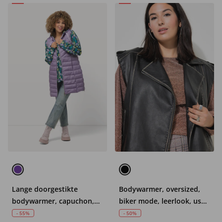
Lange doorgestikte
Bodywarmer, oversized,
bodywarmer, capuchon,
biker mode, leerlook, used
rits aan de zijkanten,
look
- 55%
- 50%