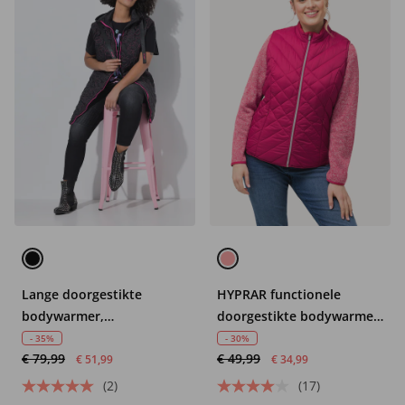
Lange doorgestikte
HYPRAR functionele
bodywarmer,
doorgestikte bodywarmer,
sterrenmotief
waterafstotend,
- 35%
- 30%
€ 79,99
€ 49,99
opstaande kraag
€ 51,99
€ 34,99
(2)
(17)