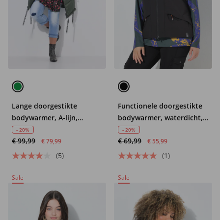
Lange doorgestikte
Functionele doorgestikte
bodywarmer, A-lijn,
bodywarmer, waterdicht,
capuchon
reflector, opstaande kraag
- 20%
- 20%
€ 99,99
€ 69,99
€ 79,99
€ 55,99
(5)
(1)
Sale
Sale