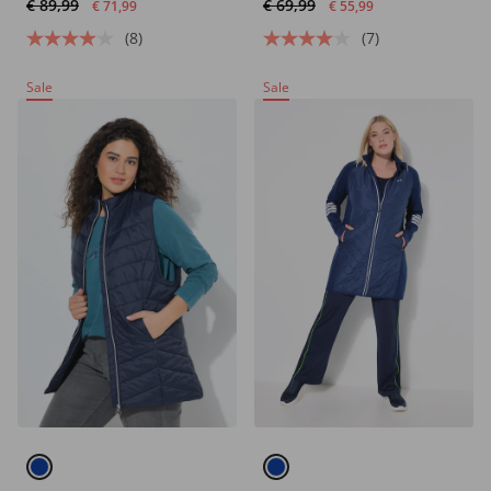
€ 89,99
€ 69,99
wegrits
€ 71,99
€ 55,99
(8)
(7)
Sale
Sale