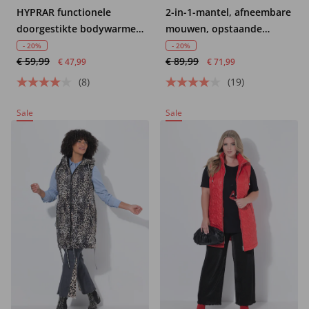
HYPRAR functionele
2-in-1-mantel, afneembare
doorgestikte bodywarmer,
mouwen, opstaande
waterafstotend,
kraag, gerecycled
- 20%
- 20%
€ 59,99
€ 89,99
ritszakken
€ 47,99
€ 71,99
(8)
(19)
Sale
Sale