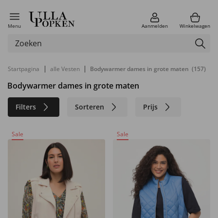
Menu
Aanmelden
Winkelwagen
|
|
Startpagina
alle Vesten
Bodywarmer dames in grote maten
(157)
Bodywarmer dames in grote maten
Filters
Sorteren
Prijs
Kleur
Merk
Maat
Sale
Sale
Materiaal
Duurzaam