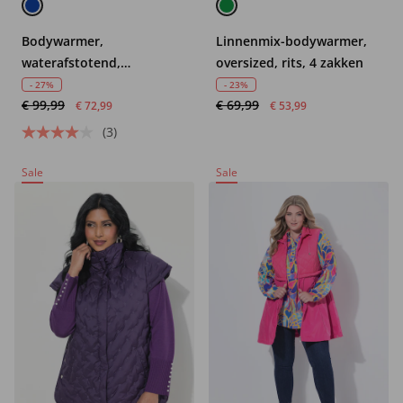
Bodywarmer,
Linnenmix-bodywarmer,
waterafstotend,
oversized, rits, 4 zakken
opstaande kraag, 2-
- 27%
- 23%
€ 99,99
€ 69,99
wegrits
€ 72,99
€ 53,99
(3)
Sale
Sale