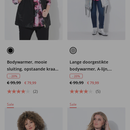
Bodywarmer, mooie
Lange doorgestikte
sluiting, opstaande kraag,
bodywarmer, A-lijn,
volledig gevoerd
capuchon
- 20%
- 20%
€ 99,99
€ 99,99
€ 79,99
€ 79,99
(2)
(5)
Sale
Sale