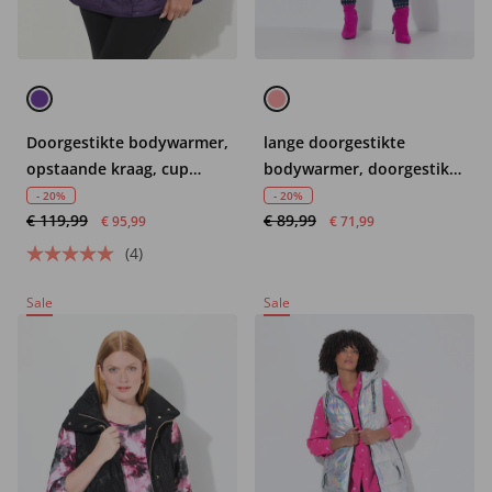
Doorgestikte bodywarmer,
lange doorgestikte
opstaande kraag, cup
bodywarmer, doorgestikte
mouwen, zijdelingse
en geweven stof, 2-weg
- 20%
- 20%
€ 119,99
€ 89,99
drukknopen
rits
€ 95,99
€ 71,99
(4)
Sale
Sale