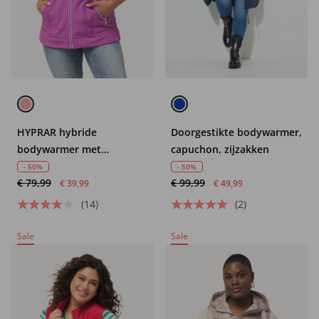
HYPRAR hybride
Doorgestikte bodywarmer,
bodywarmer met
capuchon, zijzakken
capuchon, waterafstotend
- 50%
- 50%
€ 79,99
€ 99,99
€ 39,99
€ 49,99
(14)
(2)
Sale
Sale