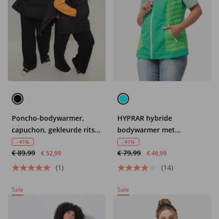
Poncho-bodywarmer,
HYPRAR hybride
capuchon, gekleurde rits,
bodywarmer met
kangoeroezak, unisex
capuchon, waterafstotend
- 41%
- 41%
€ 89,99
€ 79,99
€ 52,99
€ 46,99
(1)
(14)
Sale
Sale