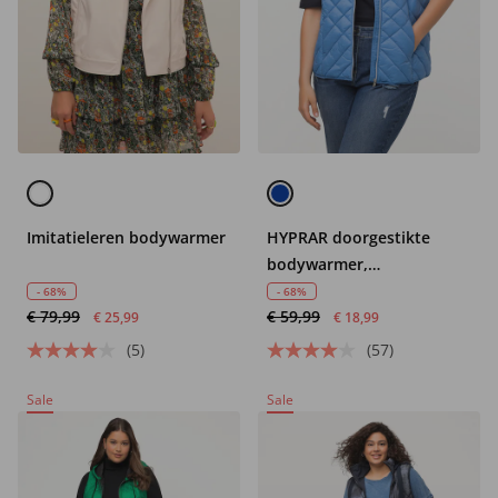
Imitatieleren bodywarmer
HYPRAR doorgestikte
bodywarmer,
waterafstotend,
- 68%
- 68%
€ 79,99
€ 59,99
opstaande kraag,
€ 25,99
€ 18,99
gerecycled
(5)
(57)
Sale
Sale