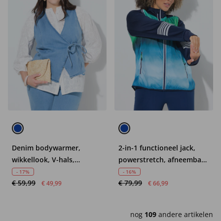
Denim bodywarmer,
2-in-1 functioneel jack,
wikkellook, V-hals,
powerstretch, afneembare
biologisch katoen
mouwen
- 17%
- 16%
€ 59,99
€ 79,99
€ 49,99
€ 66,99
nog
109
andere artikelen