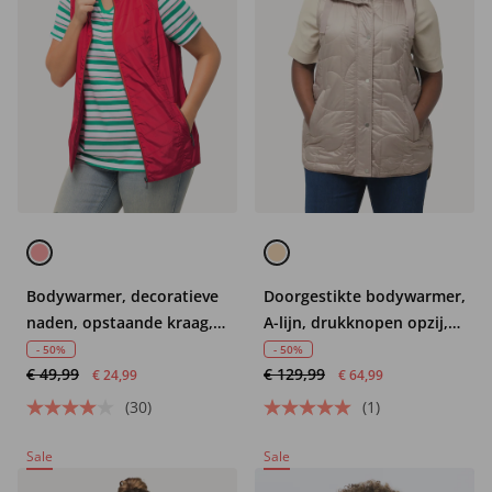
Bodywarmer, decoratieve
Doorgestikte bodywarmer,
naden, opstaande kraag,
A-lijn, drukknopen opzij,
ritszakken
capuchon
- 50%
- 50%
€ 49,99
€ 129,99
€ 24,99
€ 64,99
(30)
(1)
Sale
Sale