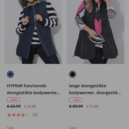
HYPRAR functionele
lange doorgestikte
doorgestikte bodywarmer,
bodywarmer, doorgestikte
waterafstotend, capuchon
en geweven stof, 2-weg
- 20%
- 20%
€ 69,99
€ 89,99
rits
€ 55,99
€ 71,99
(7)
Sale
Sale