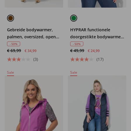
Gebreide bodywarmer,
HYPRAR functionele
palmen, oversized, open
doorgestikte bodywarmer,
model, mouwloos
waterafstotend,
- 50%
- 50%
€ 69,99
€ 49,99
opstaande kraag
€ 34,99
€ 24,99
(3)
(17)
Sale
Sale