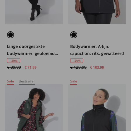
lange doorgestikte
Bodywarmer, A-lijn,
bodywarmer, gebloemd
capuchon, rits, gewatteerd
doorgestikt motief,
- 20%
- 20%
€ 89,99
€ 129,99
capuchon, 2-weg rits
€ 71,99
€ 103,99
Sale
Bestseller
Sale