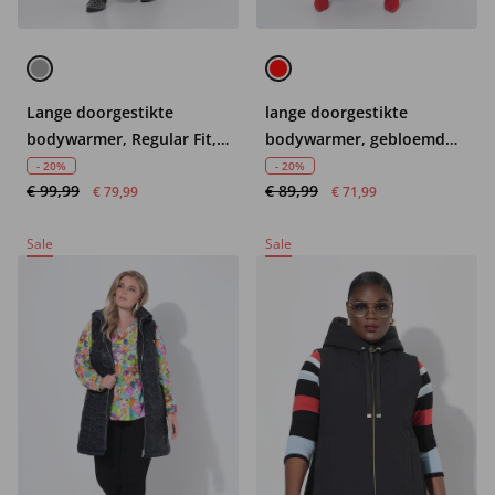
Lange doorgestikte
lange doorgestikte
bodywarmer, Regular Fit,
bodywarmer, gebloemd
luipaard-sierbandjes
doorgestikt motief,
- 20%
- 20%
€ 99,99
€ 89,99
capuchon, 2-weg rits
€ 79,99
€ 71,99
Sale
Sale