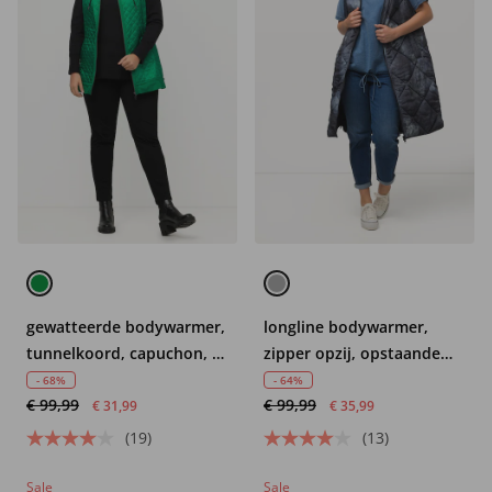
gewatteerde bodywarmer,
longline bodywarmer,
tunnelkoord, capuchon, 2-
zipper opzij, opstaande
weg zipper, mouwloos
kraag, mouwloos
- 68%
- 64%
€ 99,99
€ 99,99
€ 31,99
€ 35,99
(19)
(13)
Sale
Sale