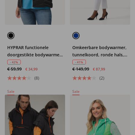
HYPRAR functionele
Omkeerbare bodywarmer,
doorgestikte bodywarmer,
tunnelkoord, ronde hals,
waterafstotend,
mouwloos
- 42%
- 41%
€ 59,99
€ 149,99
ritszakken
€ 34,99
€ 87,99
(8)
(2)
Sale
Sale