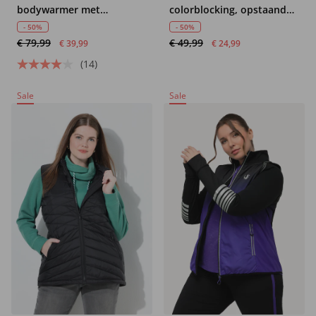
bodywarmer met
colorblocking, opstaande
capuchon, waterafstotend
kraag, zijritssluiting,
- 50%
- 50%
€ 79,99
€ 49,99
ECOTEX
€ 39,99
€ 24,99
(14)
Sale
Sale