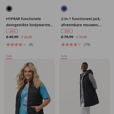
HYPRAR functionele
2-in-1 functioneel jack,
doorgestikte bodywarmer,
afneembare mouwen,
waterafstotend,
bodywarmer, reflector
- 50%
- 50%
€ 49,99
€ 79,99
gerecycled
€ 24,99
€ 39,99
(8)
(79)
Sale
Sale