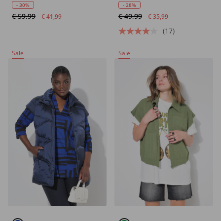
met bandjes
waterafstotend,
- 30%
- 28%
€ 59,99
€ 49,99
opstaande kraag
€ 41,99
€ 35,99
(17)
Sale
Sale