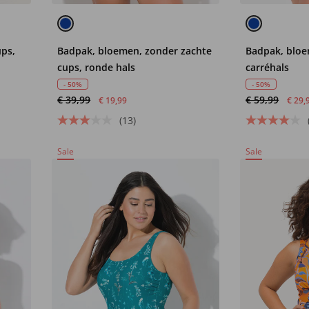
ups,
Badpak, bloemen, zonder zachte
Badpak, bloe
cups, ronde hals
carréhals
- 50%
- 50%
€ 39,99
€ 59,99
€ 19,99
€ 29,
(13)
Sale
Sale