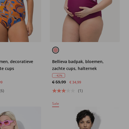
men, decoratieve
Bellieva badpak, bloemen,
te cups
zachte cups, halternek
- 42%
€ 59,99
99
€ 34,99
(6)
(1)
Sale