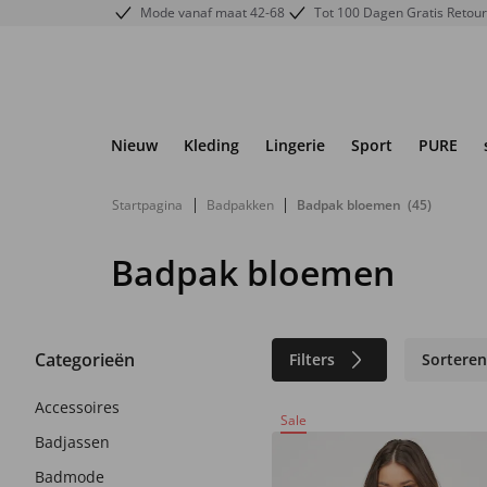
Mode vanaf maat 42-68
Tot 100 Dagen Gratis Retou
Nieuw
Kleding
Lingerie
Sport
PURE
|
|
Startpagina
Badpakken
Badpak bloemen
(45)
Badpak bloemen
Categorieën
Filters
Sortere
Accessoires
Sale
Badjassen
Badmode