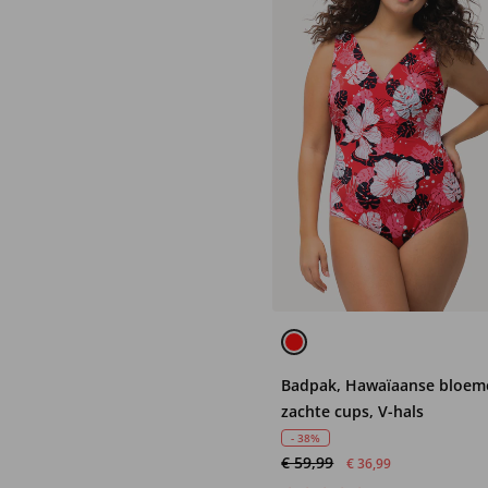
Badpak, Hawaïaanse bloem
zachte cups, V-hals
- 38%
€ 59,99
€ 36,99