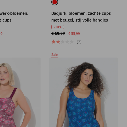
rwerk-bloemen,
Badjurk, bloemen, zachte cups
e cups
met beugel, stijlvolle bandjes
- 20%
€ 69,99
99
€ 55,99
(2)
Sale