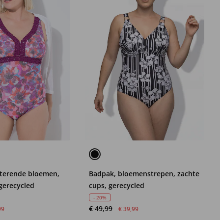
sterende bloemen,
Badpak, bloemenstrepen, zachte
gerecycled
cups, gerecycled
- 20%
€ 49,99
99
€ 39,99