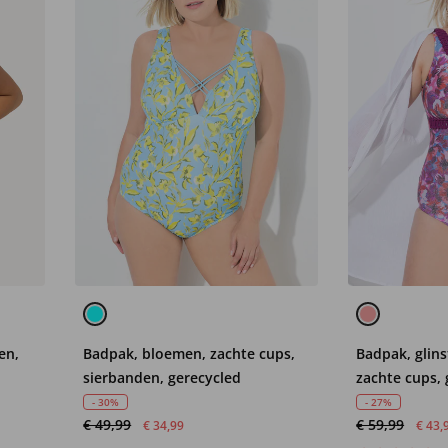
en,
Badpak, bloemen, zachte cups,
Badpak, glin
sierbanden, gerecycled
zachte cups, 
- 30%
- 27%
€ 49,99
€ 59,99
€ 34,99
€ 43,