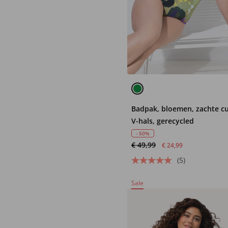
Badpak, bloemen, zachte c
V-hals, gerecycled
- 50%
€ 49,99
€ 24,99
(5)
Sale